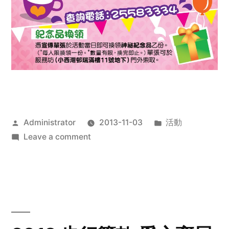
Posted
Posted
Administrator
2013-11-03
活動
by
on
in
Leave a comment
2013
禧
恩
「家‧
點‧
愛」