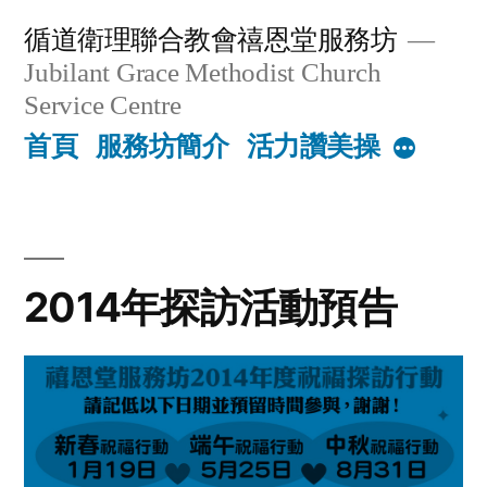
Skip
循道衛理聯合教會禧恩堂服務坊
to
Jubilant Grace Methodist Church
content
Service Centre
首頁
服務坊簡介
活力讚美操
More
2014年探訪活動預告