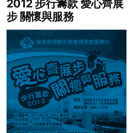
2012 步行籌款 愛心齊展
步 關懷與服務