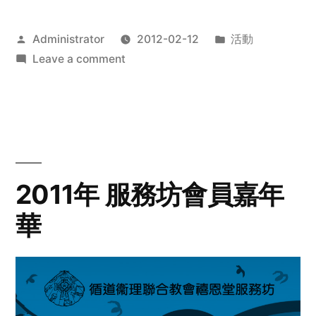
Posted
Posted
Administrator
2012-02-12
活動
by
on
in
Leave a comment
2012
步
行
籌
款
愛
2011年 服務坊會員嘉年
心
華
齊
展
步
關
懷
與