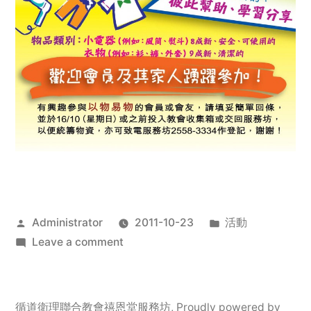
Posted
Posted
Administrator
2011-10-23
活動
by
on
in
Leave a comment
2011
年
服
循道衛理聯合教會禧恩堂服務坊
,
Proudly powered by