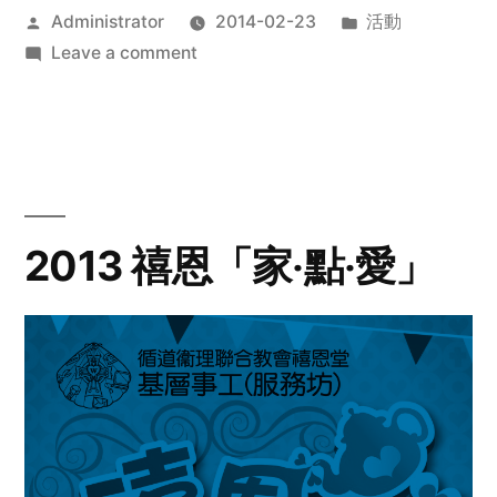
Posted
Posted
Administrator
2014-02-23
活動
by
on
in
Leave a comment
2014
年
探
訪
活
動
2013 禧恩「家‧點‧愛」
預
告