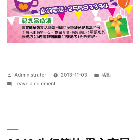
Posted
Posted
Administrator
2013-11-03
活動
by
on
in
Leave a comment
2013
禧
恩
「家‧
點‧
愛」