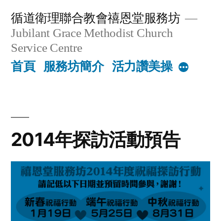
Skip
循道衛理聯合教會禧恩堂服務坊
to
Jubilant Grace Methodist Church
content
Service Centre
首頁
服務坊簡介
活力讚美操
More
2014年探訪活動預告