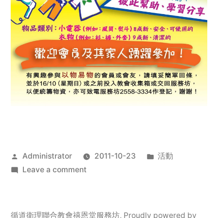
Posted
Posted
Administrator
2011-10-23
活動
by
on
in
Leave a comment
2011
年
服
循道衛理聯合教會禧恩堂服務坊
,
Proudly powered by