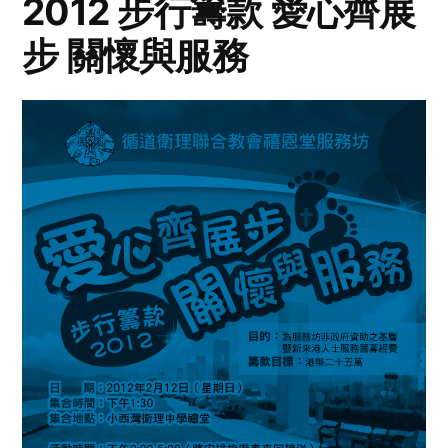
2012 步行籌款 愛心齊展
步 關懷與服務