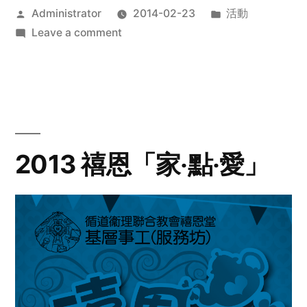
Posted
Posted
Administrator
2014-02-23
活動
by
on
in
Leave a comment
2014
年
探
訪
活
動
2013 禧恩「家‧點‧愛」
預
告