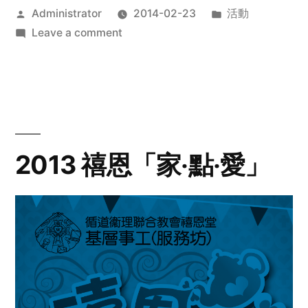
Posted
Posted
Administrator
2014-02-23
活動
by
on
in
Leave a comment
2014
年
探
訪
活
動
2013 禧恩「家‧點‧愛」
預
告