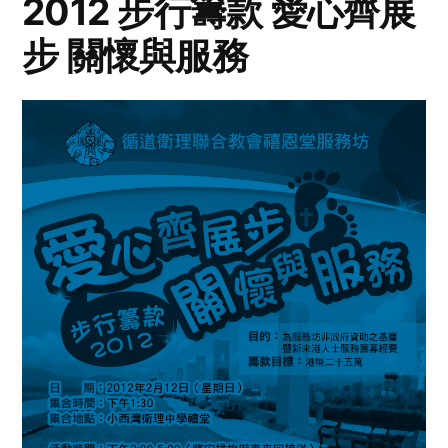
2012 步行籌款 愛心齊展
步 關懷與服務