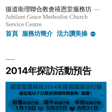
Skip
循道衛理聯合教會禧恩堂服務坊
to
Jubilant Grace Methodist Church
content
Service Centre
首頁
服務坊簡介
活力讚美操
More
2014年探訪活動預告