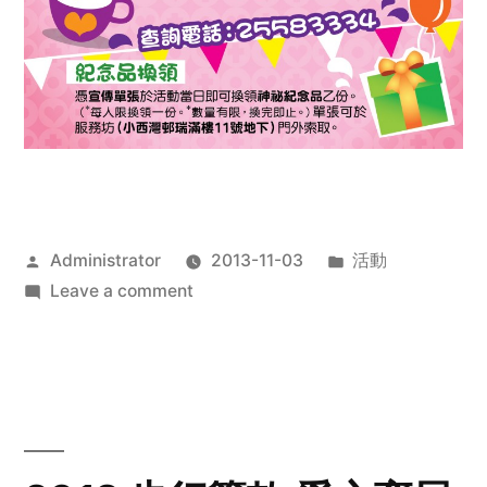
Posted
Posted
Administrator
2013-11-03
活動
by
on
in
Leave a comment
2013
禧
恩
「家‧
點‧
愛」