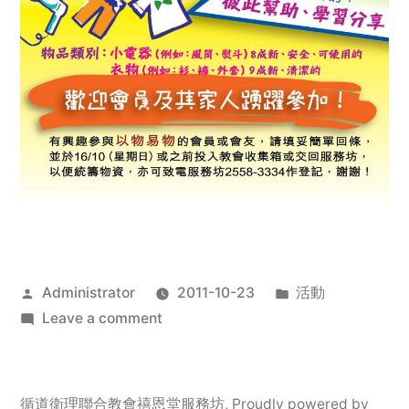
Posted
Posted
Administrator
2011-10-23
活動
by
on
in
Leave a comment
2011
年
服
循道衛理聯合教會禧恩堂服務坊
,
Proudly powered by