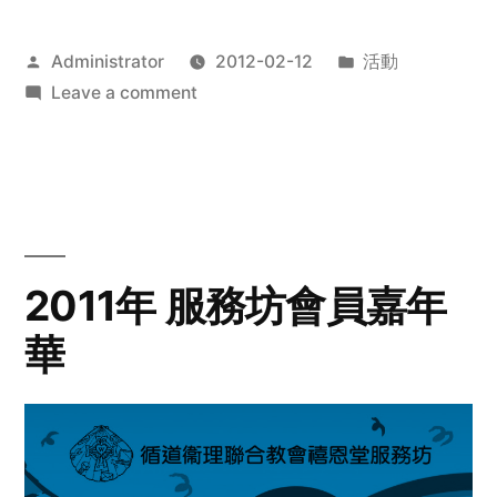
Posted
Posted
Administrator
2012-02-12
活動
by
on
in
Leave a comment
2012
步
行
籌
款
愛
2011年 服務坊會員嘉年
心
華
齊
展
步
關
懷
與