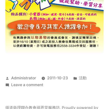
Posted
Posted
Administrator
2011-10-23
活動
by
on
in
Leave a comment
2011
年
服
循道衛理聯合教會禧恩堂服務坊
,
Proudly powered by