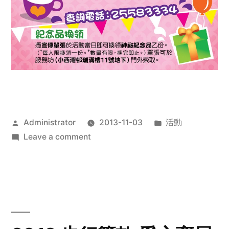
Posted
Posted
Administrator
2013-11-03
活動
by
on
in
Leave a comment
2013
禧
恩
「家‧
點‧
愛」