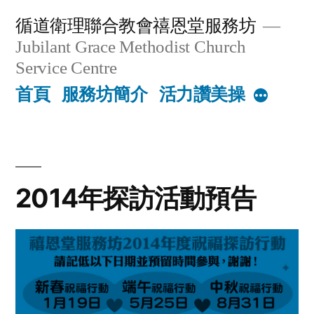
Skip
循道衛理聯合教會禧恩堂服務坊
to
Jubilant Grace Methodist Church
content
Service Centre
首頁
服務坊簡介
活力讚美操
More
2014年探訪活動預告