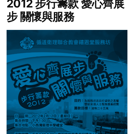
2012 步行籌款 愛心齊展
步 關懷與服務