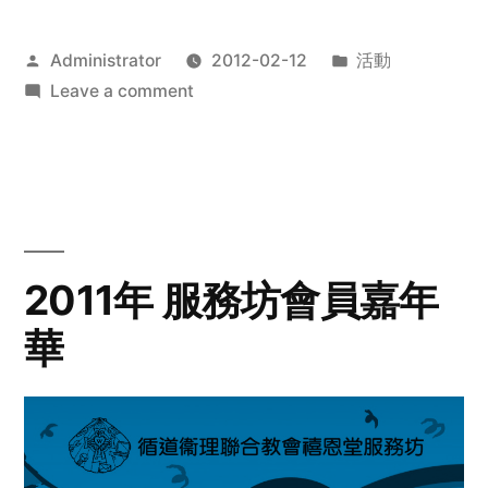
Posted
Posted
Administrator
2012-02-12
活動
by
on
in
Leave a comment
2012
步
行
籌
款
愛
2011年 服務坊會員嘉年
心
華
齊
展
步
關
懷
與