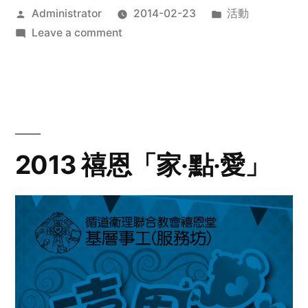
Posted
Posted
Administrator
2014-02-23
活動
by
on
in
Leave a comment
2014
年
探
訪
活
動
2013 禧恩「家‧點‧愛」
預
告