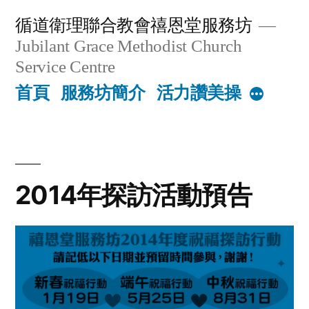
Skip
循道衛理聯合教會禧恩堂服務坊
to
Jubilant Grace Methodist Church
content
Service Centre
首頁
服務坊簡介
活力讚美操
More
2014年探訪活動預告