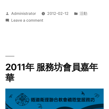
Posted
Posted
Administrator
2012-02-12
活動
by
on
in
Leave a comment
2012
步
行
籌
款
愛
2011年 服務坊會員嘉年
心
華
齊
展
步
關
懷
與