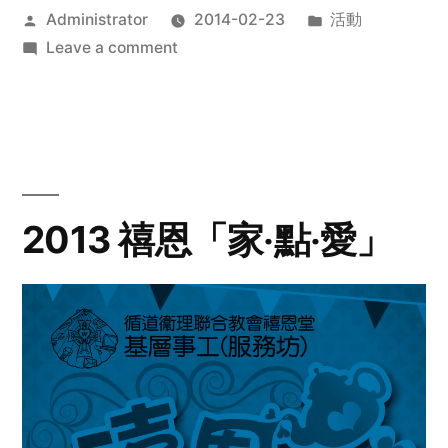
Posted
Posted
Administrator
2014-02-23
活動
by
on
in
Leave a comment
2014
年
探
訪
活
動
2013 禧恩「家‧點‧愛」
預
告