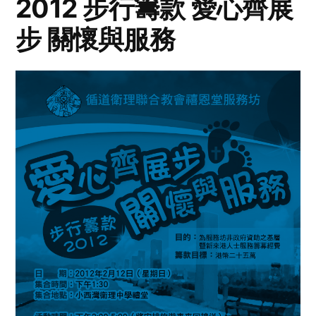
2012 步行籌款 愛心齊展
步 關懷與服務