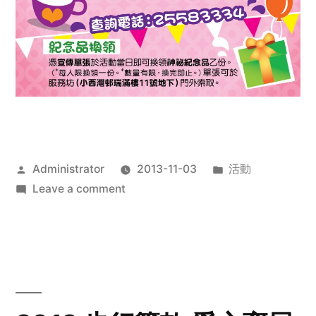
Posted
Posted
Administrator
2013-11-03
活動
by
on
in
Leave a comment
2013
禧
恩
「家‧
點‧
愛」