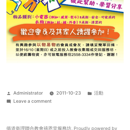
Posted
Posted
Administrator
2011-10-23
活動
by
on
in
Leave a comment
2011
年
服
循道衛理聯合教會禧恩堂服務坊
,
Proudly powered by