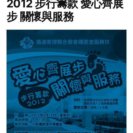
2012 步行籌款 愛心齊展
步 關懷與服務