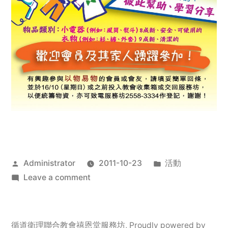
Posted
Posted
Administrator
2011-10-23
活動
by
on
in
Leave a comment
2011
年
服
循道衛理聯合教會禧恩堂服務坊
,
Proudly powered by