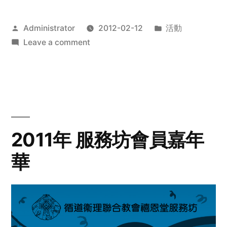
Posted
Posted
Administrator
2012-02-12
活動
by
on
in
Leave a comment
2012
步
行
籌
款
愛
2011年 服務坊會員嘉年
心
華
齊
展
步
關
懷
與