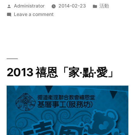
Posted
Posted
Administrator
2014-02-23
活動
by
on
in
Leave a comment
2014
年
探
訪
活
動
2013 禧恩「家‧點‧愛」
預
告