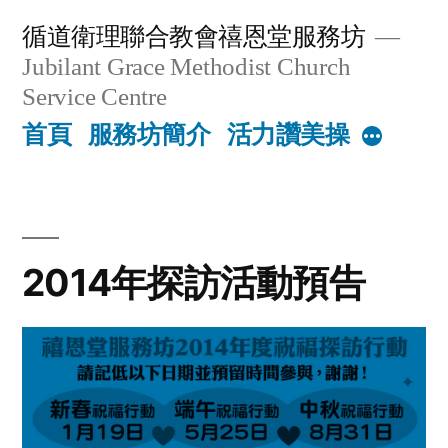
Skip
循道衛理聯合教會禧恩堂服務坊
to
Jubilant Grace Methodist Church
content
Service Centre
首頁
服務坊簡介
活力讚美操
More
2014年探訪活動預告