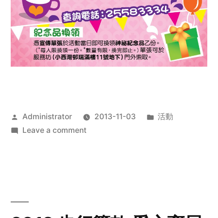
Posted
Posted
Administrator
2013-11-03
活動
by
on
in
Leave a comment
2013
禧
恩
「家‧
點‧
愛」