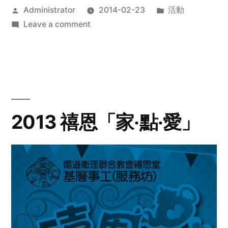
Posted
Posted
Administrator
2014-02-23
活動
by
on
in
Leave a comment
2014
年
探
訪
活
動
2013 禧恩「家‧點‧愛」
預
告