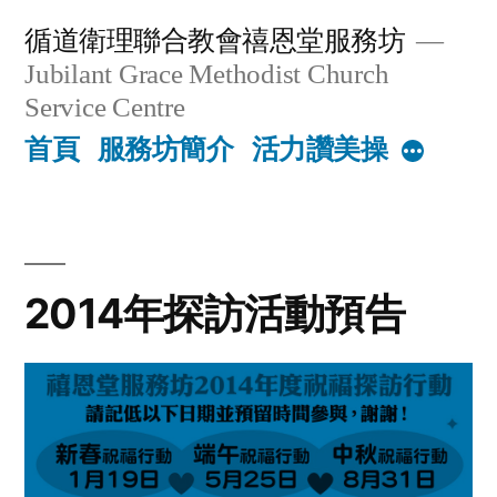
Skip
循道衛理聯合教會禧恩堂服務坊
to
Jubilant Grace Methodist Church
content
Service Centre
首頁
服務坊簡介
活力讚美操
More
2014年探訪活動預告