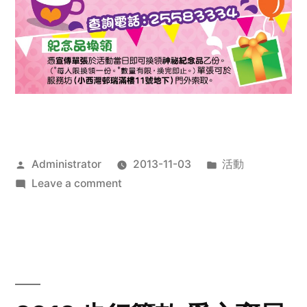
Posted
Posted
Administrator
2013-11-03
活動
by
on
in
Leave a comment
2013
禧
恩
「家‧
點‧
愛」