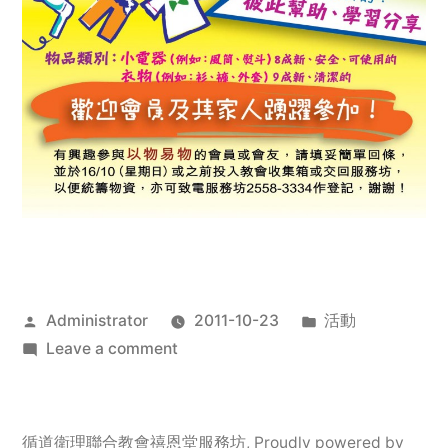
Posted
Posted
Administrator
2011-10-23
活動
by
on
in
Leave a comment
2011
年
服
循道衛理聯合教會禧恩堂服務坊
,
Proudly powered by