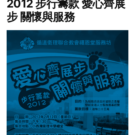
2012 步行籌款 愛心齊展
步 關懷與服務