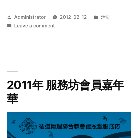
Posted
Posted
Administrator
2012-02-12
活動
by
on
in
Leave a comment
2012
步
行
籌
款
愛
2011年 服務坊會員嘉年
心
華
齊
展
步
關
懷
與