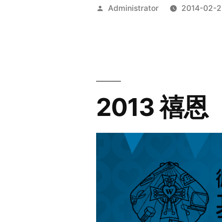
Posted
Administrator
2014-02-2
by
2013 禧恩