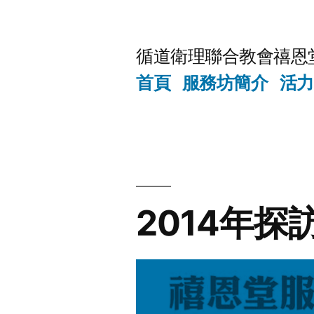
Skip
to
循道衛理聯合教會禧恩
content
首頁
服務坊簡介
活力
2014年探