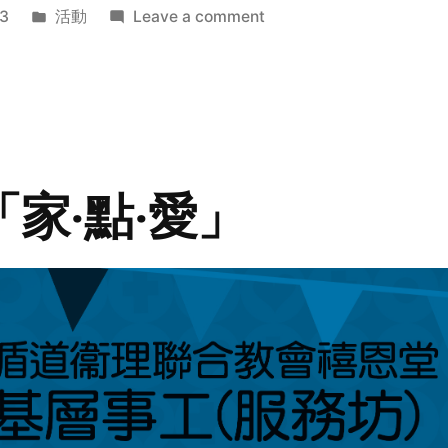
Posted
on
3
活動
Leave a comment
in
2014
年
探
訪
活
動
「家‧點‧愛」
預
告