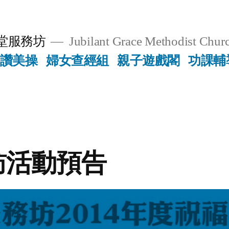
堂服務坊
Jubilant Grace Methodist Churc
讚美操
婦女查經組
親子遊戲閣
功課輔
訪活動預告