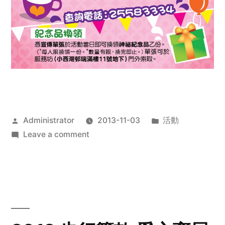
Posted
Posted
Administrator
2013-11-03
活動
by
on
in
Leave a comment
2013
禧
恩
「家‧
點‧
愛」