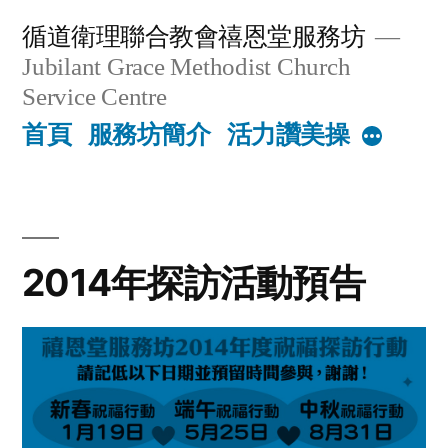
Skip
循道衛理聯合教會禧恩堂服務坊
to
Jubilant Grace Methodist Church
content
Service Centre
首頁
服務坊簡介
活力讚美操
More
2014年探訪活動預告