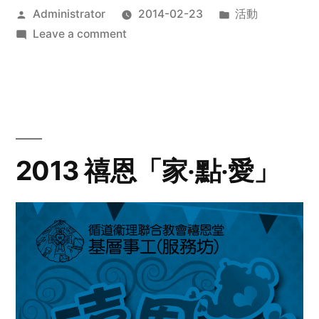
Posted
Posted
Administrator
2014-02-23
活動
by
on
in
Leave a comment
2014
年
探
訪
活
動
2013 禧恩「家‧點‧愛」
預
告