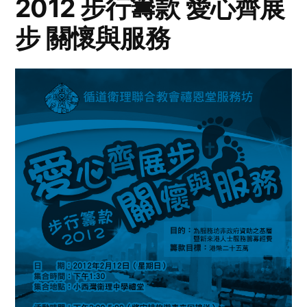
2012 步行籌款 愛心齊展
步 關懷與服務