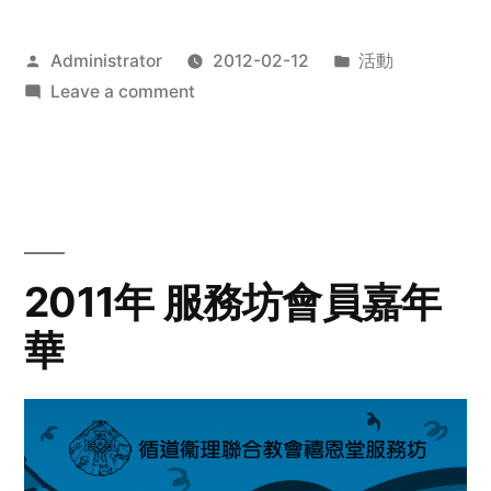
Posted
Posted
Administrator
2012-02-12
活動
by
on
in
Leave a comment
2012
步
行
籌
款
愛
2011年 服務坊會員嘉年
心
華
齊
展
步
關
懷
與