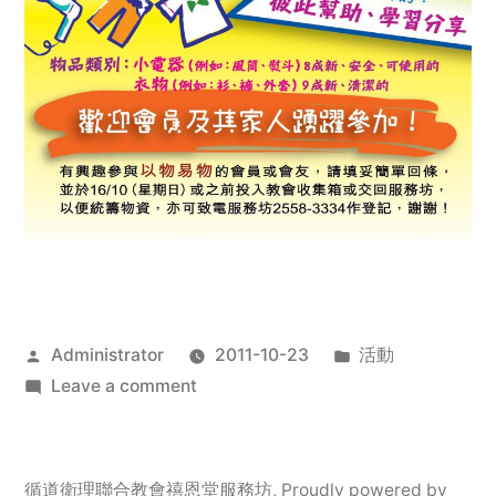
Posted
Posted
Administrator
2011-10-23
活動
by
on
in
Leave a comment
2011
年
服
循道衛理聯合教會禧恩堂服務坊
,
Proudly powered by