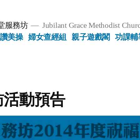
堂服務坊
Jubilant Grace Methodist Churc
讚美操
婦女查經組
親子遊戲閣
功課輔
訪活動預告