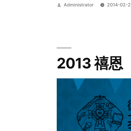
Posted
Administrator
2014-02-2
by
2013 禧恩