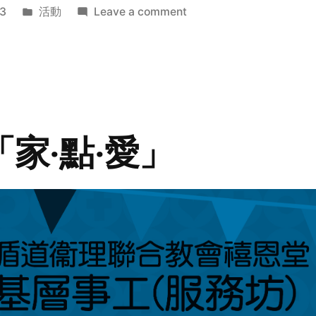
Posted
on
3
活動
Leave a comment
in
2014
年
探
訪
活
動
「家‧點‧愛」
預
告