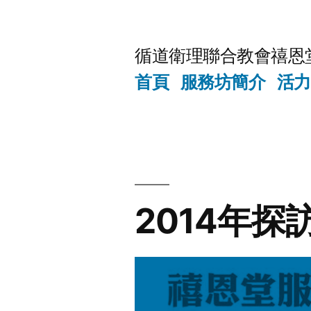
Skip
to
循道衛理聯合教會禧恩
content
首頁
服務坊簡介
活力
2014年探