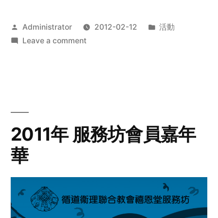
Posted
Posted
Administrator
2012-02-12
活動
by
on
in
Leave a comment
2012
步
行
籌
款
愛
2011年 服務坊會員嘉年
心
華
齊
展
步
關
懷
與