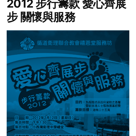
2012 步行籌款 愛心齊展
步 關懷與服務