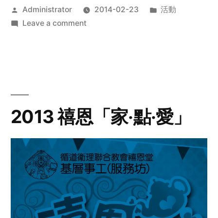
Posted
Posted
Administrator
2014-02-23
活動
by
on
in
Leave a comment
2014
年
探
訪
活
動
2013 禧恩「家‧點‧愛」
預
告