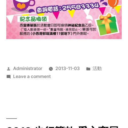
Posted
Posted
Administrator
2013-11-03
活動
by
on
in
Leave a comment
2013
禧
恩
「家‧
點‧
愛」