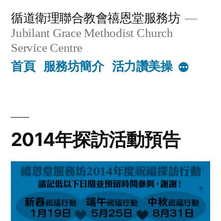
Skip
循道衛理聯合教會禧恩堂服務坊
to
Jubilant Grace Methodist Church
content
Service Centre
首頁
服務坊簡介
活力讚美操
More
2014年探訪活動預告