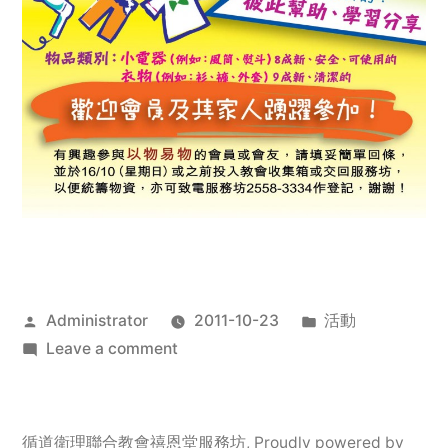
Posted
Posted
Administrator
2011-10-23
活動
by
on
in
Leave a comment
2011
年
服
循道衛理聯合教會禧恩堂服務坊
,
Proudly powered by