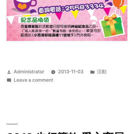
Posted
Posted
Administrator
2013-11-03
活動
by
on
in
Leave a comment
2013
禧
恩
「家‧
點‧
愛」