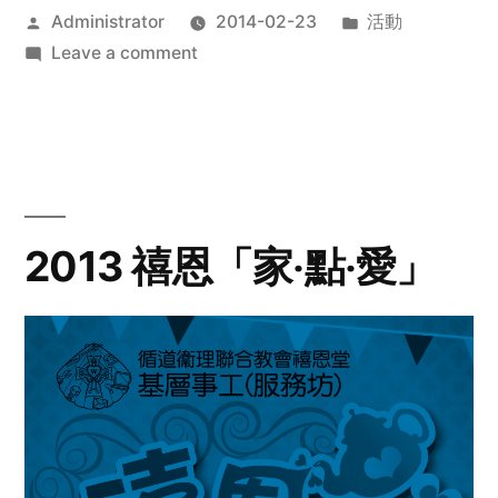
Posted
Posted
Administrator
2014-02-23
活動
by
on
in
Leave a comment
2014
年
探
訪
活
動
2013 禧恩「家‧點‧愛」
預
告