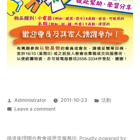
Posted
Posted
Administrator
2011-10-23
活動
by
on
in
Leave a comment
2011
年
服
循道衛理聯合教會禧恩堂服務坊
,
Proudly powered by