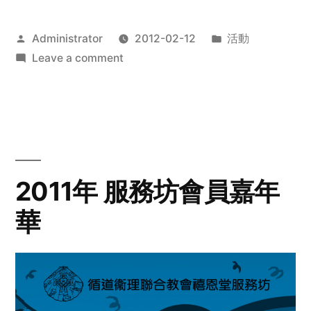
Posted
Posted
Administrator
2012-02-12
活動
by
on
in
Leave a comment
2012
步
行
籌
款
愛
2011年 服務坊會員嘉年
心
華
齊
展
步
關
懷
與