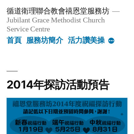
Skip
循道衛理聯合教會禧恩堂服務坊
to
Jubilant Grace Methodist Church
content
Service Centre
首頁
服務坊簡介
活力讚美操
More
2014年探訪活動預告