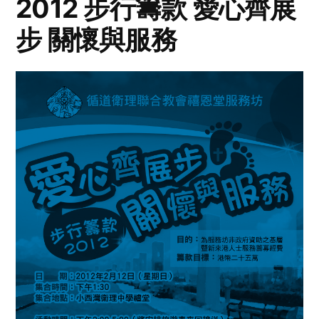
2012 步行籌款 愛心齊展
步 關懷與服務