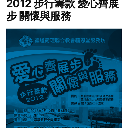
2012 步行籌款 愛心齊展
步 關懷與服務