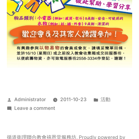
Posted
Posted
Administrator
2011-10-23
活動
by
on
in
Leave a comment
2011
年
服
循道衛理聯合教會禧恩堂服務坊
,
Proudly powered by