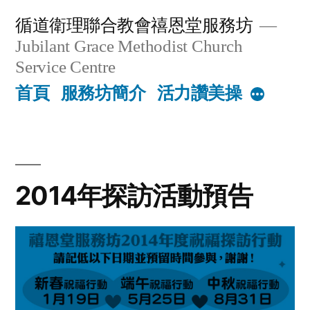
Skip
循道衛理聯合教會禧恩堂服務坊
to
Jubilant Grace Methodist Church
content
Service Centre
首頁
服務坊簡介
活力讚美操
More
2014年探訪活動預告