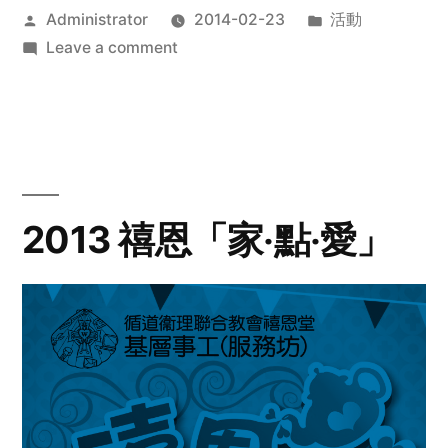
Posted
Posted
Administrator
2014-02-23
活動
by
on
in
Leave a comment
2014
年
探
訪
活
動
2013 禧恩「家‧點‧愛」
預
告