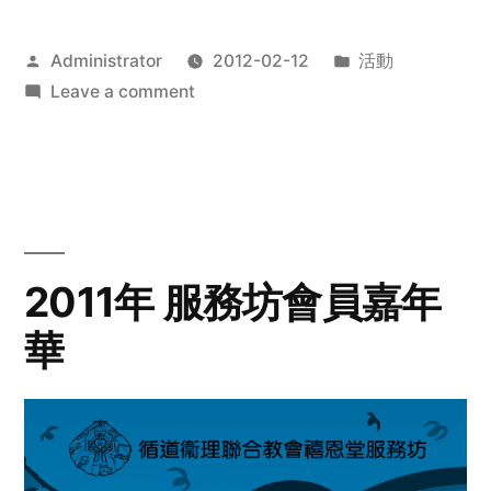
Posted
Posted
Administrator
2012-02-12
活動
by
on
in
Leave a comment
2012
步
行
籌
款
愛
2011年 服務坊會員嘉年
心
華
齊
展
步
關
懷
與