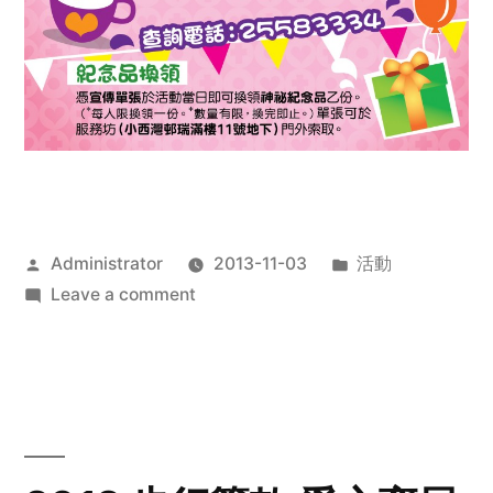
Posted
Posted
Administrator
2013-11-03
活動
by
on
in
Leave a comment
2013
禧
恩
「家‧
點‧
愛」