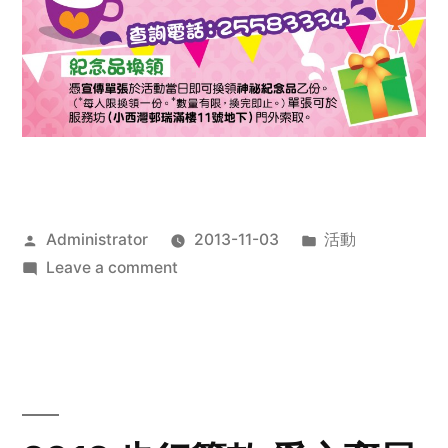
Posted
Posted
Administrator
2013-11-03
活動
by
on
in
Leave a comment
2013
禧
恩
「家‧
點‧
愛」