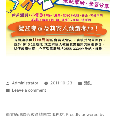
Posted
Posted
Administrator
2011-10-23
活動
by
on
in
Leave a comment
2011
年
服
循道衛理聯合教會禧恩堂服務坊
,
Proudly powered by