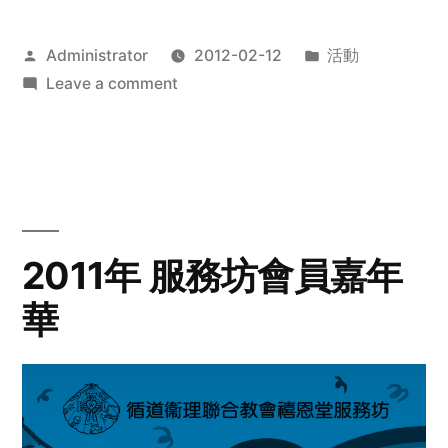
Posted
Posted
Administrator
2012-02-12
活動
by
on
in
Leave a comment
2012
步
行
籌
款
愛
2011年 服務坊會員嘉年
心
華
齊
展
步
關
懷
與