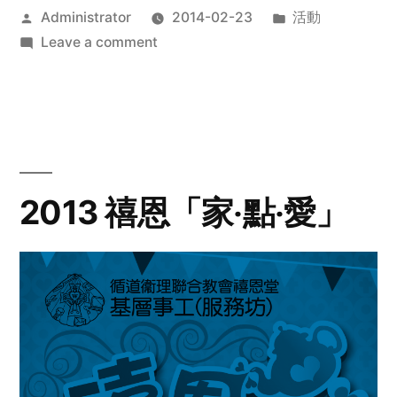
Posted
Posted
Administrator
2014-02-23
活動
by
on
in
Leave a comment
2014
年
探
訪
活
動
2013 禧恩「家‧點‧愛」
預
告