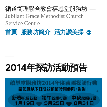
Skip
循道衛理聯合教會禧恩堂服務坊
to
Jubilant Grace Methodist Church
content
Service Centre
首頁
服務坊簡介
活力讚美操
More
2014年探訪活動預告