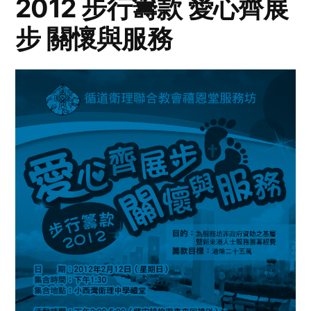
2012 步行籌款 愛心齊展
步 關懷與服務