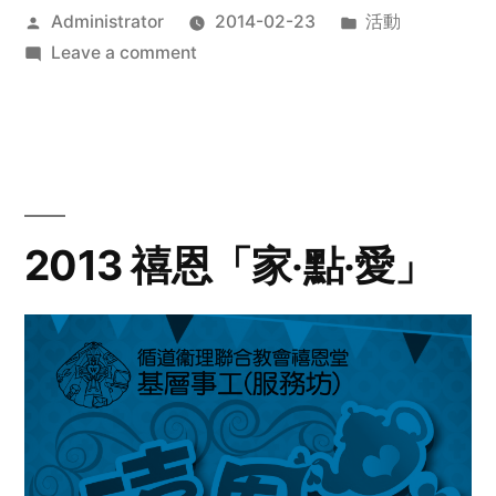
Posted
Posted
Administrator
2014-02-23
活動
by
on
in
Leave a comment
2014
年
探
訪
活
動
2013 禧恩「家‧點‧愛」
預
告