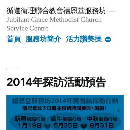
Skip
循道衛理聯合教會禧恩堂服務坊
to
Jubilant Grace Methodist Church
content
Service Centre
首頁
服務坊簡介
活力讚美操
More
2014年探訪活動預告