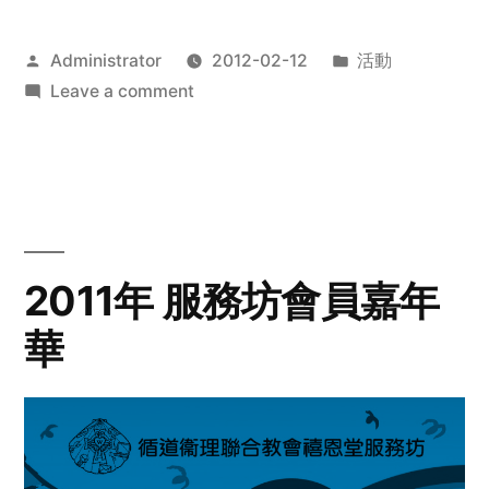
Posted
Posted
Administrator
2012-02-12
活動
by
on
in
Leave a comment
2012
步
行
籌
款
愛
2011年 服務坊會員嘉年
心
華
齊
展
步
關
懷
與