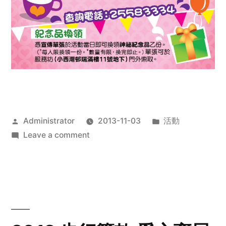
Posted
Posted
Administrator
2013-11-03
活動
by
on
in
Leave a comment
2013
禧
恩
「家‧
點‧
愛」