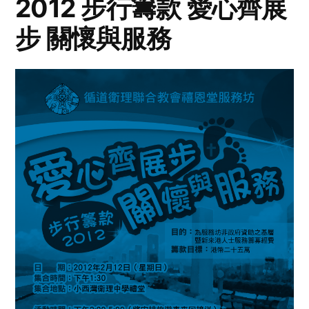
2012 步行籌款 愛心齊展
步 關懷與服務