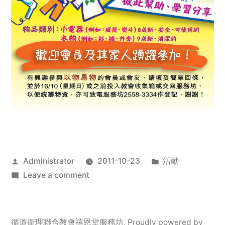
Posted
Posted
Administrator
2011-10-23
活動
by
on
in
Leave a comment
2011
年
服
循道衛理聯合教會禧恩堂服務坊
,
Proudly powered by