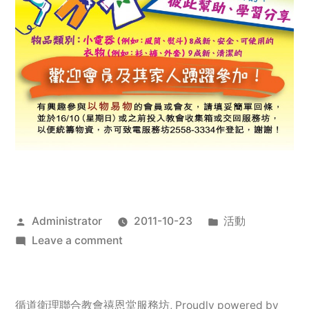
Posted
Posted
Administrator
2011-10-23
活動
by
on
in
Leave a comment
2011
年
服
循道衛理聯合教會禧恩堂服務坊
,
Proudly powered by