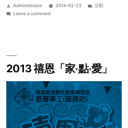
Posted
Posted
Administrator
2014-02-23
活動
by
on
in
Leave a comment
2014
年
探
訪
活
動
2013 禧恩「家‧點‧愛」
預
告