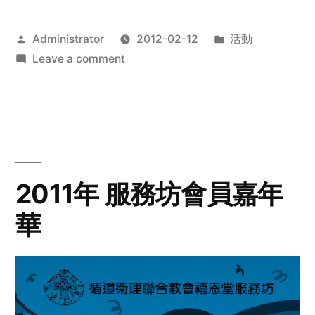
Posted
Posted
Administrator
2012-02-12
活動
by
on
in
Leave a comment
2012
步
行
籌
款
愛
2011年 服務坊會員嘉年
心
華
齊
展
步
關
懷
與