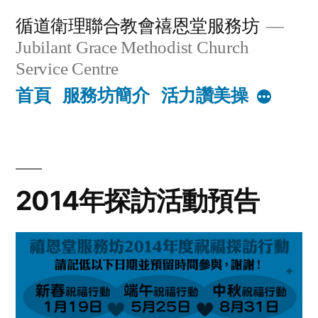
Skip
循道衛理聯合教會禧恩堂服務坊
to
Jubilant Grace Methodist Church
content
Service Centre
首頁
服務坊簡介
活力讚美操
More
2014年探訪活動預告