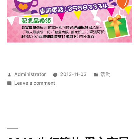
Posted
Posted
Administrator
2013-11-03
活動
by
on
in
Leave a comment
2013
禧
恩
「家‧
點‧
愛」