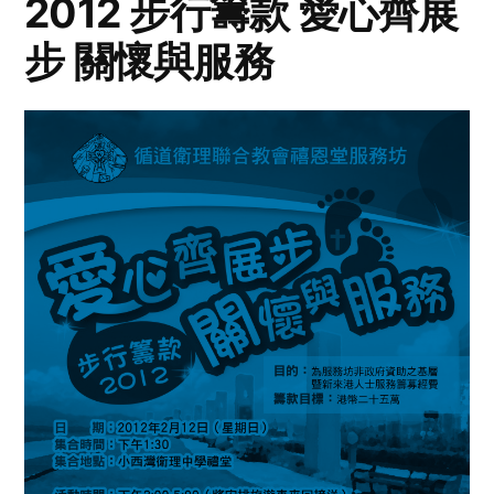
2012 步行籌款 愛心齊展
步 關懷與服務