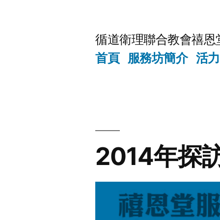
Skip
to
循道衛理聯合教會禧恩
content
首頁
服務坊簡介
活力
2014年探