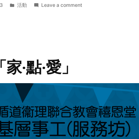
Posted
on
3
活動
Leave a comment
in
2014
年
探
訪
活
動
「家‧點‧愛」
預
告