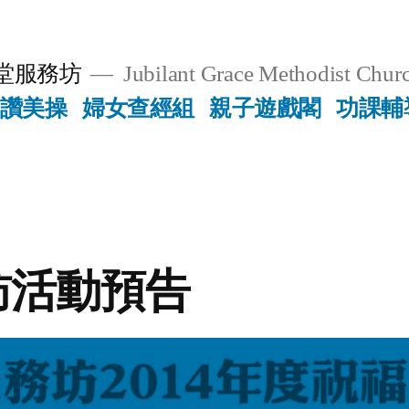
堂服務坊
Jubilant Grace Methodist Churc
讚美操
婦女查經組
親子遊戲閣
功課輔
訪活動預告