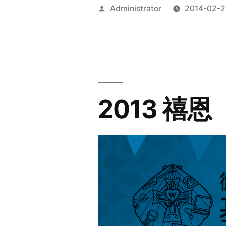
Posted
Administrator
2014-02-2
by
2013 禧恩