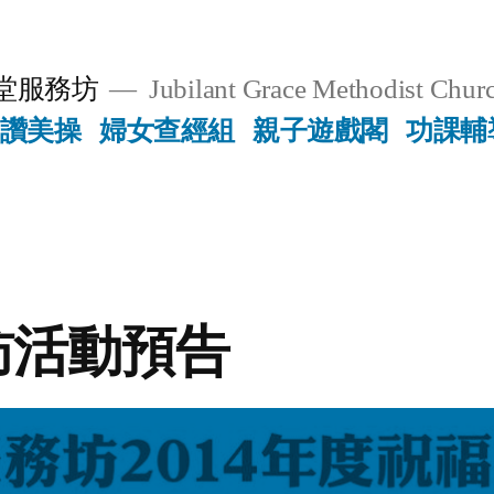
堂服務坊
Jubilant Grace Methodist Churc
讚美操
婦女查經組
親子遊戲閣
功課輔
訪活動預告