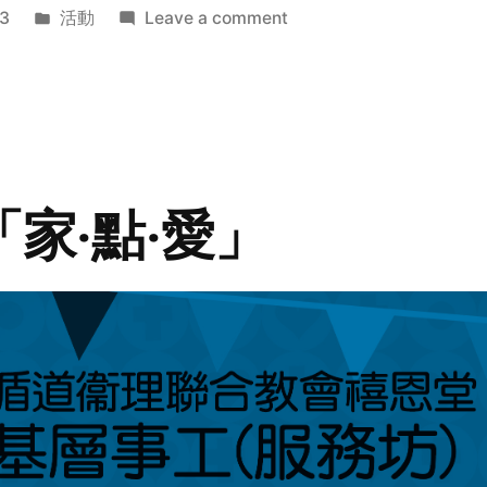
Posted
on
3
活動
Leave a comment
in
2014
年
探
訪
活
動
「家‧點‧愛」
預
告