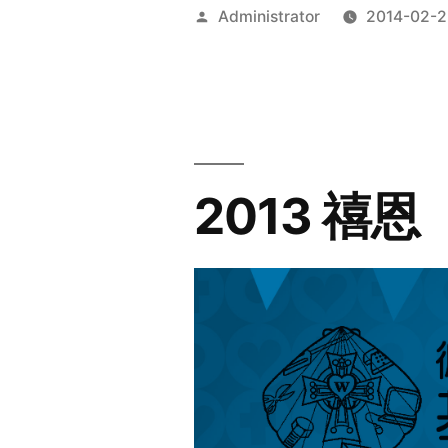
Posted
Administrator
2014-02-2
by
2013 禧恩