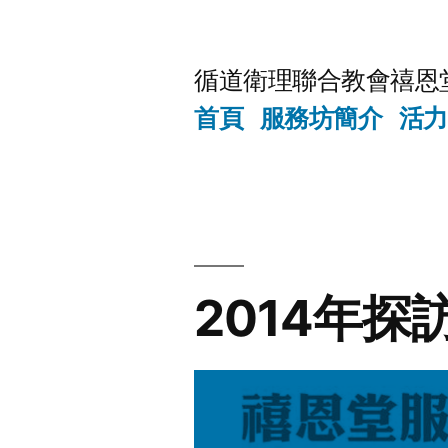
Skip
to
循道衛理聯合教會禧恩
content
首頁
服務坊簡介
活力
2014年探