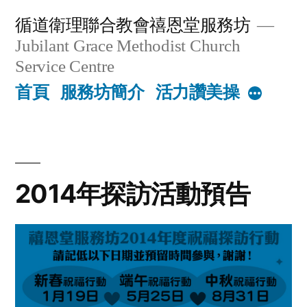
Skip
循道衛理聯合教會禧恩堂服務坊
to
Jubilant Grace Methodist Church
content
Service Centre
首頁
服務坊簡介
活力讚美操
More
2014年探訪活動預告