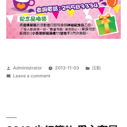
Posted
Posted
Administrator
2013-11-03
活動
by
on
in
Leave a comment
2013
禧
恩
「家‧
點‧
愛」