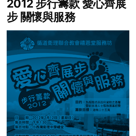
2012 步行籌款 愛心齊展
步 關懷與服務