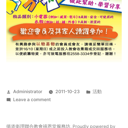
Posted
Posted
Administrator
2011-10-23
活動
by
on
in
Leave a comment
2011
年
服
循道衛理聯合教會禧恩堂服務坊
,
Proudly powered by