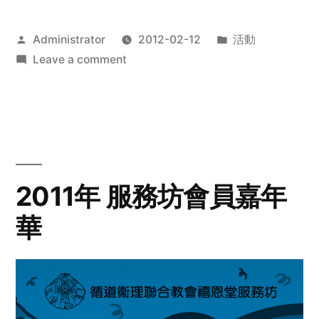
Posted
Posted
Administrator
2012-02-12
活動
by
on
in
Leave a comment
2012
步
行
籌
款
愛
2011年 服務坊會員嘉年
心
華
齊
展
步
關
懷
與