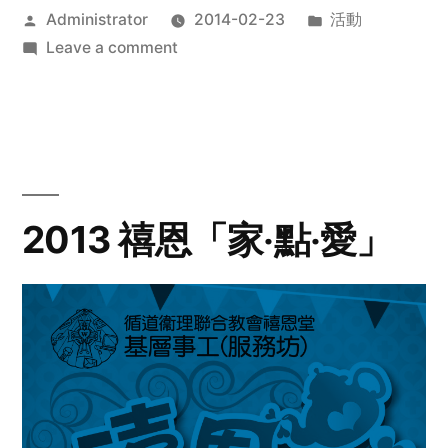
Posted
Posted
Administrator
2014-02-23
活動
by
on
in
Leave a comment
2014
年
探
訪
活
動
2013 禧恩「家‧點‧愛」
預
告