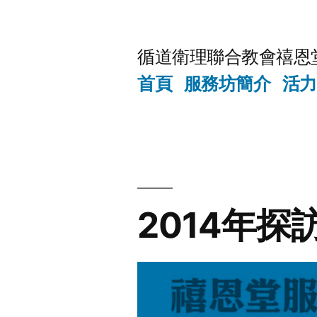
Skip
to
循道衛理聯合教會禧恩
content
首頁
服務坊簡介
活力
2014年探