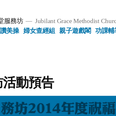
堂服務坊
Jubilant Grace Methodist Churc
讚美操
婦女查經組
親子遊戲閣
功課輔
訪活動預告