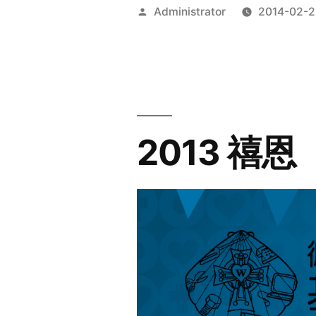
Posted
Administrator
2014-02-2
by
2013 禧恩