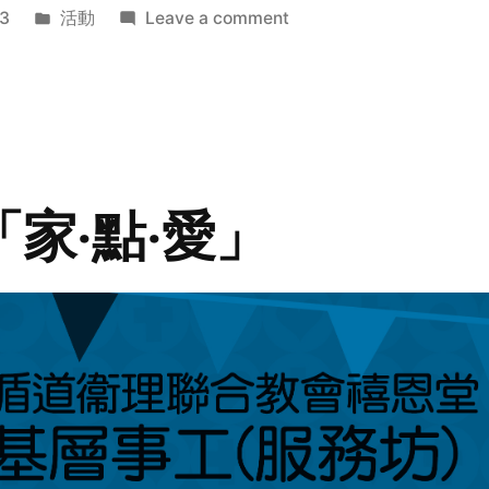
Posted
on
3
活動
Leave a comment
in
2014
年
探
訪
活
動
「家‧點‧愛」
預
告