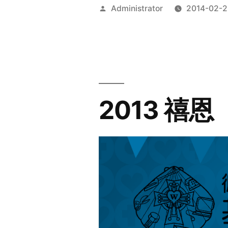
Posted
Administrator
2014-02-2
by
2013 禧恩