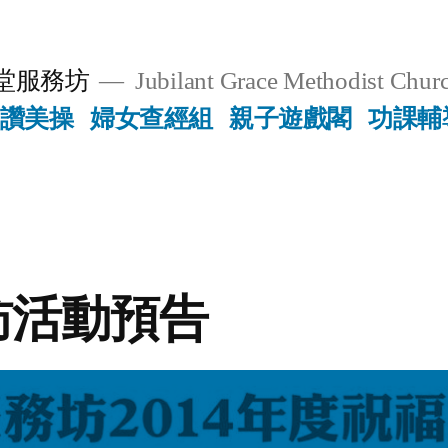
堂服務坊
Jubilant Grace Methodist Churc
讚美操
婦女查經組
親子遊戲閣
功課輔
訪活動預告