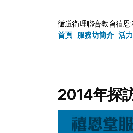
Skip
to
循道衛理聯合教會禧恩
content
首頁
服務坊簡介
活力
2014年探