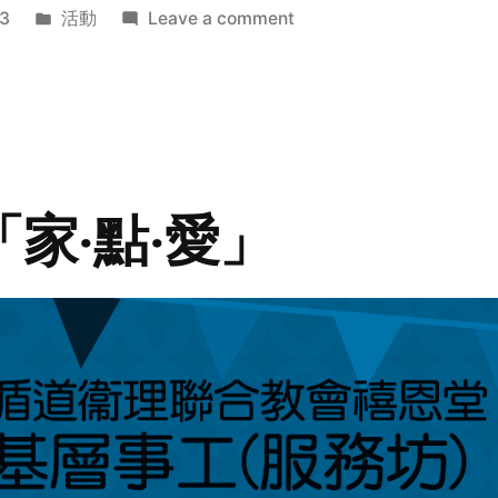
Posted
on
3
活動
Leave a comment
in
2014
年
探
訪
活
動
「家‧點‧愛」
預
告