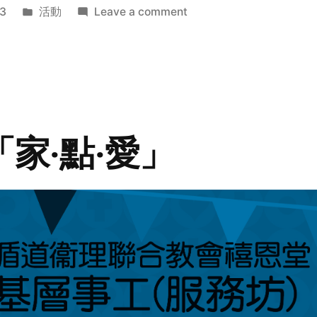
Posted
on
3
活動
Leave a comment
in
2014
年
探
訪
活
動
「家‧點‧愛」
預
告