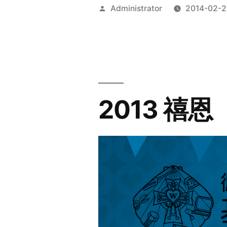
Posted
Administrator
2014-02-2
by
2013 禧恩