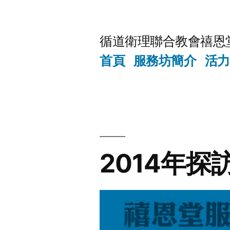
Skip
to
循道衛理聯合教會禧恩
content
首頁
服務坊簡介
活力
2014年探