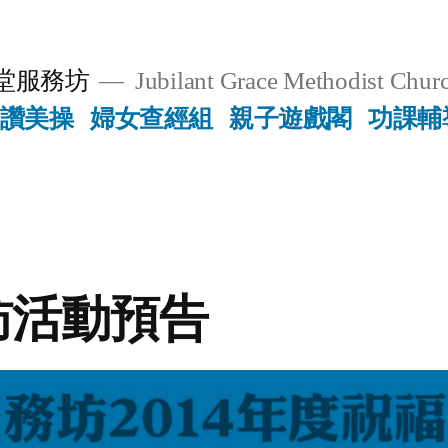
堂服務坊
Jubilant Grace Methodist Churc
讚美操
婦女查經組
親子遊戲閣
功課輔
訪活動預告