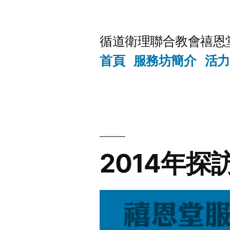
Skip
to
循道衛理聯合教會禧恩
content
首頁
服務坊簡介
活力
2014年探