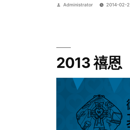
Posted
Administrator
2014-02-2
by
2013 禧恩