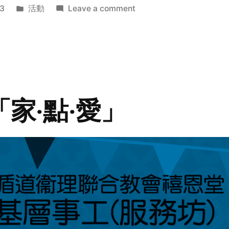
Posted
on
3
活動
Leave a comment
in
2014
年
探
訪
活
動
「家‧點‧愛」
預
告