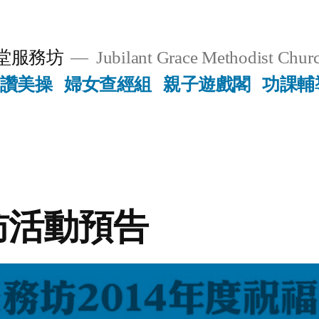
堂服務坊
Jubilant Grace Methodist Churc
讚美操
婦女查經組
親子遊戲閣
功課輔
訪活動預告