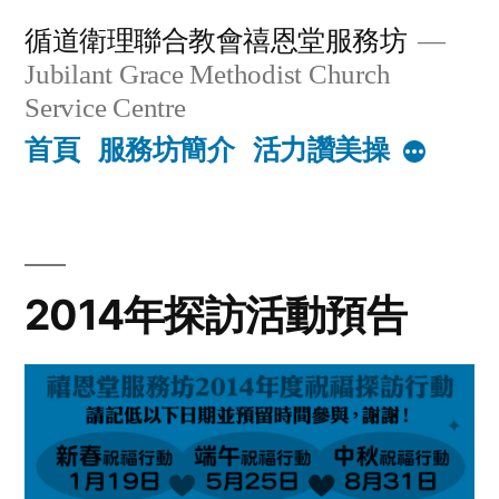
Skip
循道衛理聯合教會禧恩堂服務坊
to
Jubilant Grace Methodist Church
content
Service Centre
首頁
服務坊簡介
活力讚美操
More
2014年探訪活動預告