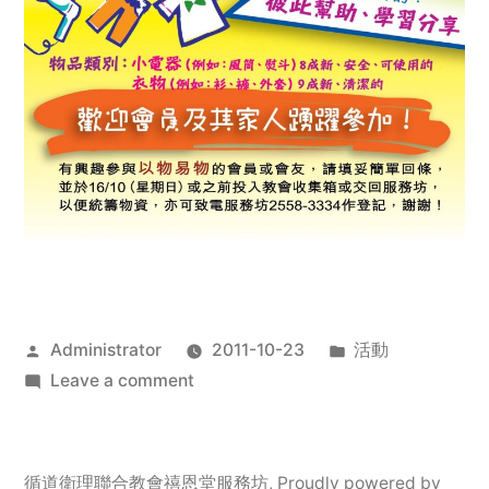
Posted
Posted
Administrator
2011-10-23
活動
by
on
in
Leave a comment
2011
年
服
循道衛理聯合教會禧恩堂服務坊
,
Proudly powered by