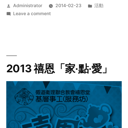
Posted
Posted
Administrator
2014-02-23
活動
by
on
in
Leave a comment
2014
年
探
訪
活
動
2013 禧恩「家‧點‧愛」
預
告