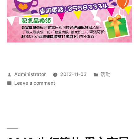
Posted
Posted
Administrator
2013-11-03
活動
by
on
in
Leave a comment
2013
禧
恩
「家‧
點‧
愛」