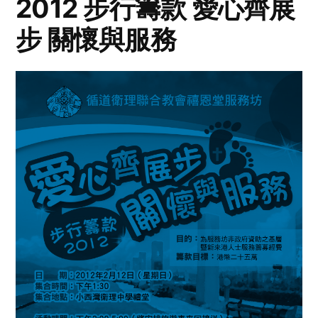
2012 步行籌款 愛心齊展
步 關懷與服務