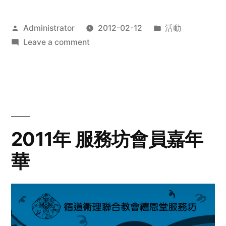
Posted
Posted
Administrator
2012-02-12
活動
by
on
in
Leave a comment
2012
步
行
籌
款
愛
2011年 服務坊會員嘉年
心
華
齊
展
步
關
懷
與