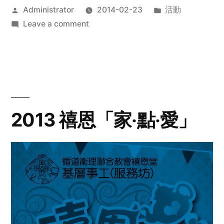
Posted
Posted
Administrator
2014-02-23
活動
by
on
in
Leave a comment
2014
年
探
訪
活
動
2013 禧恩「家‧點‧愛」
預
告