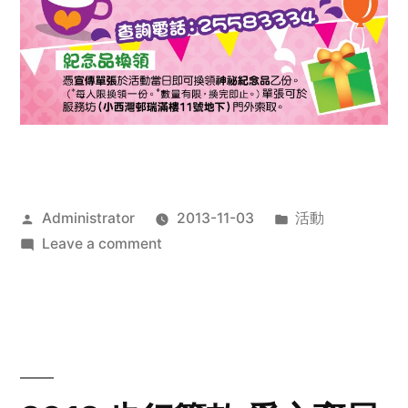
Posted
Posted
Administrator
2013-11-03
活動
by
on
in
Leave a comment
2013
禧
恩
「家‧
點‧
愛」