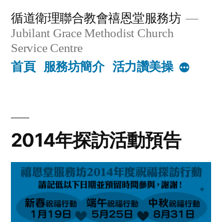
Skip
循道衛理聯合教會禧恩堂服務坊
to
Jubilant Grace Methodist Church
content
Service Centre
首頁
服務坊簡介
活力讚美操
More
2014年探訪活動預告