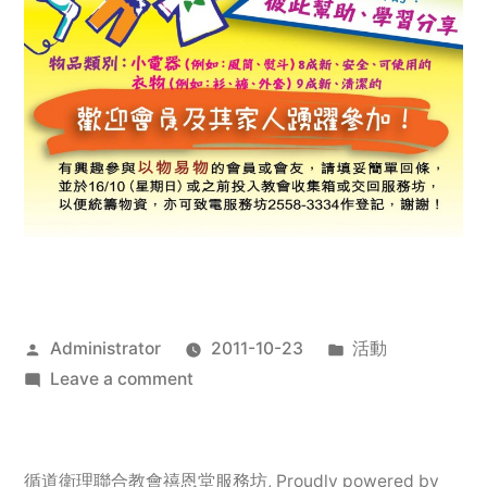
Posted
Posted
Administrator
2011-10-23
活動
by
on
in
Leave a comment
2011
年
服
循道衛理聯合教會禧恩堂服務坊
,
Proudly powered by