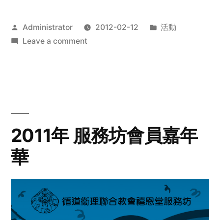
Posted
Posted
Administrator
2012-02-12
活動
by
on
in
Leave a comment
2012
步
行
籌
款
愛
2011年 服務坊會員嘉年
心
華
齊
展
步
關
懷
與