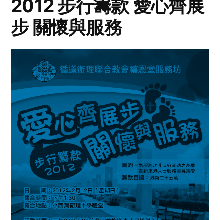
2012 步行籌款 愛心齊展
步 關懷與服務