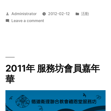
Posted
Posted
Administrator
2012-02-12
活動
by
on
in
Leave a comment
2012
步
行
籌
款
愛
2011年 服務坊會員嘉年
心
華
齊
展
步
關
懷
與