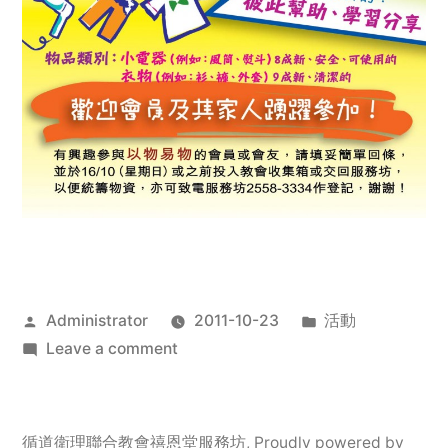
Posted
Posted
Administrator
2011-10-23
活動
by
on
in
Leave a comment
2011
年
服
循道衛理聯合教會禧恩堂服務坊
,
Proudly powered by