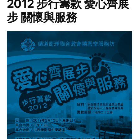
2012 步行籌款 愛心齊展
步 關懷與服務