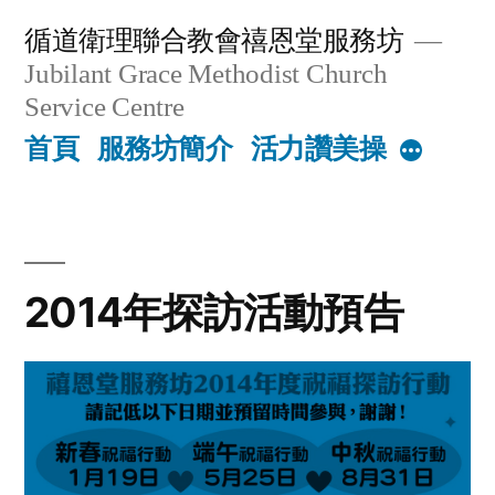
Skip
循道衛理聯合教會禧恩堂服務坊
to
Jubilant Grace Methodist Church
content
Service Centre
首頁
服務坊簡介
活力讚美操
More
2014年探訪活動預告