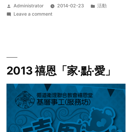
Posted
Posted
Administrator
2014-02-23
活動
by
on
in
Leave a comment
2014
年
探
訪
活
動
2013 禧恩「家‧點‧愛」
預
告