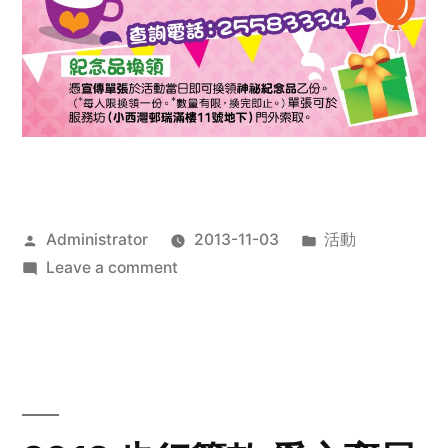
Posted
Posted
Administrator
2013-11-03
活動
by
on
in
Leave a comment
2013
禧
恩
「家‧
點‧
愛」