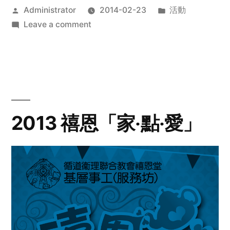
Posted
Posted
Administrator
2014-02-23
活動
by
on
in
Leave a comment
2014
年
探
訪
活
動
2013 禧恩「家‧點‧愛」
預
告