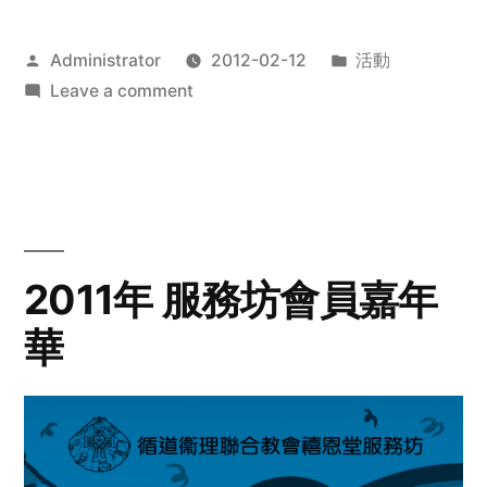
Posted
Posted
Administrator
2012-02-12
活動
by
on
in
Leave a comment
2012
步
行
籌
款
愛
2011年 服務坊會員嘉年
心
華
齊
展
步
關
懷
與