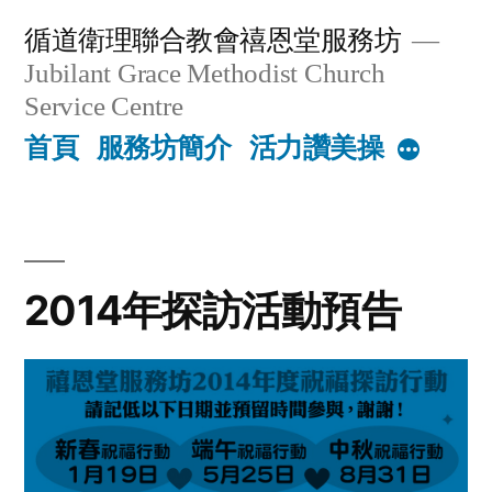
Skip
循道衛理聯合教會禧恩堂服務坊
to
Jubilant Grace Methodist Church
content
Service Centre
首頁
服務坊簡介
活力讚美操
More
2014年探訪活動預告