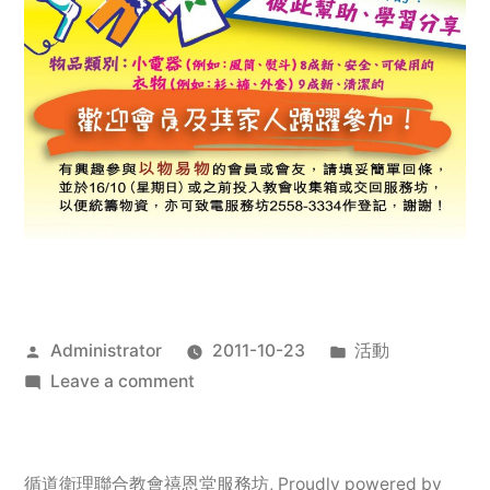
Posted
Posted
Administrator
2011-10-23
活動
by
on
in
Leave a comment
2011
年
服
循道衛理聯合教會禧恩堂服務坊
,
Proudly powered by