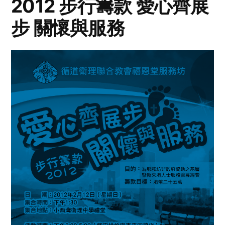
2012 步行籌款 愛心齊展
步 關懷與服務