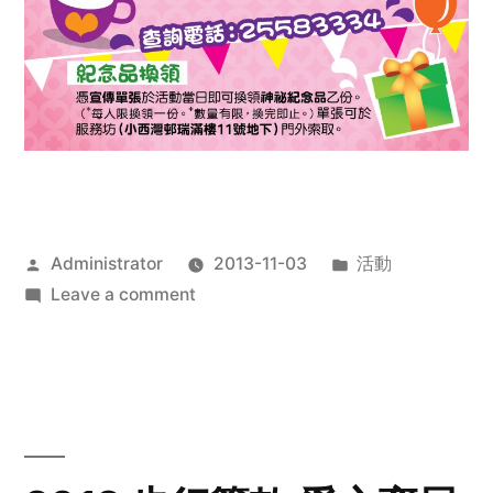
Posted
Posted
Administrator
2013-11-03
活動
by
on
in
Leave a comment
2013
禧
恩
「家‧
點‧
愛」