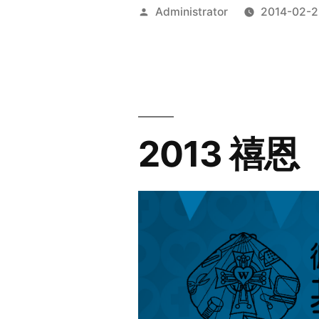
Posted
Administrator
2014-02-2
by
2013 禧恩