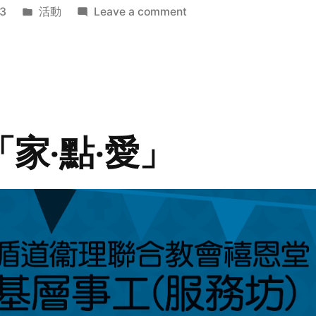
Posted
on
3
活動
Leave a comment
in
2014
年
探
訪
活
動
「家‧點‧愛」
預
告