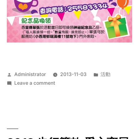
Posted
Posted
Administrator
2013-11-03
活動
by
on
in
Leave a comment
2013
禧
恩
「家‧
點‧
愛」