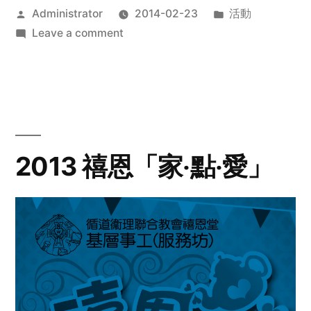
Posted
Posted
Administrator
2014-02-23
活動
by
on
in
Leave a comment
2014
年
探
訪
活
動
2013 禧恩「家‧點‧愛」
預
告