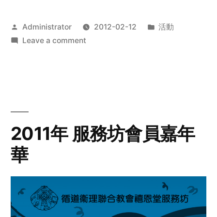
Posted
Posted
Administrator
2012-02-12
活動
by
on
in
Leave a comment
2012
步
行
籌
款
愛
2011年 服務坊會員嘉年
心
華
齊
展
步
關
懷
與