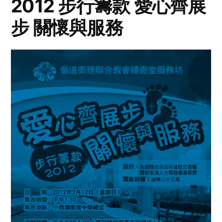
2012 步行籌款 愛心齊展
步 關懷與服務