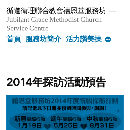
Skip
循道衛理聯合教會禧恩堂服務坊
to
Jubilant Grace Methodist Church
content
Service Centre
首頁
服務坊簡介
活力讚美操
More
2014年探訪活動預告