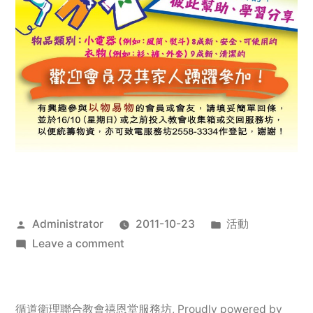
Posted
Posted
Administrator
2011-10-23
活動
by
on
in
Leave a comment
2011
年
服
循道衛理聯合教會禧恩堂服務坊
,
Proudly powered by