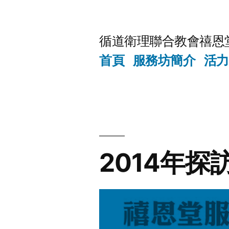
Skip
to
循道衛理聯合教會禧恩
content
首頁
服務坊簡介
活力
2014年探