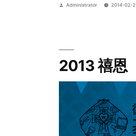
Posted
Administrator
2014-02-2
by
2013 禧恩