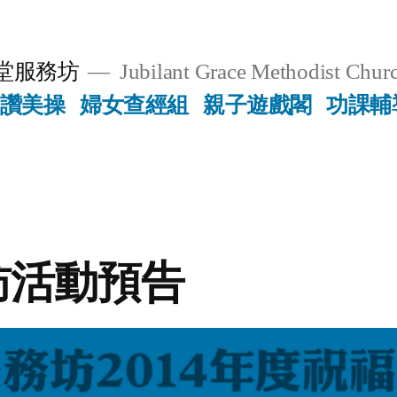
堂服務坊
Jubilant Grace Methodist Churc
讚美操
婦女查經組
親子遊戲閣
功課輔
訪活動預告