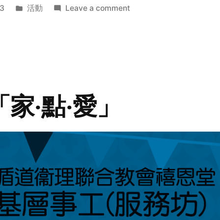
Posted
on
3
活動
Leave a comment
in
2014
年
探
訪
活
動
「家‧點‧愛」
預
告