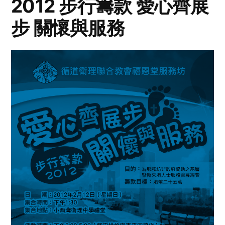
2012 步行籌款 愛心齊展
步 關懷與服務