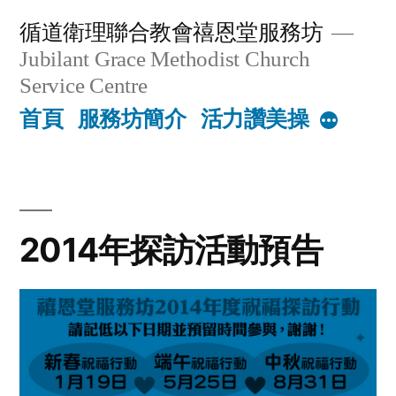
Skip
循道衛理聯合教會禧恩堂服務坊
to
Jubilant Grace Methodist Church
content
Service Centre
首頁
服務坊簡介
活力讚美操
More
2014年探訪活動預告