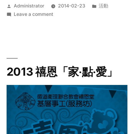
Posted
Posted
Administrator
2014-02-23
活動
by
on
in
Leave a comment
2014
年
探
訪
活
動
2013 禧恩「家‧點‧愛」
預
告