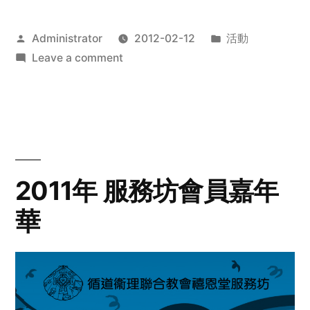
Posted
Posted
Administrator
2012-02-12
活動
by
on
in
Leave a comment
2012
步
行
籌
款
愛
2011年 服務坊會員嘉年
心
華
齊
展
步
關
懷
與