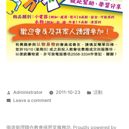
Posted
Posted
Administrator
2011-10-23
活動
by
on
in
Leave a comment
2011
年
服
循道衛理聯合教會禧恩堂服務坊
,
Proudly powered by