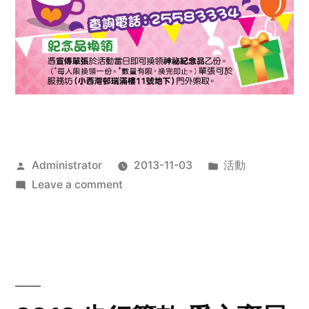
Posted
Posted
Administrator
2013-11-03
活動
by
on
in
Leave a comment
2013
禧
恩
「家‧
點‧
愛」