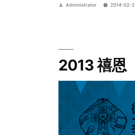
Posted
Administrator
2014-02-2
by
2013 禧恩