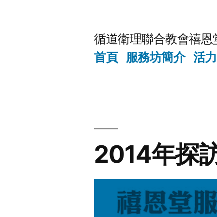
Skip
to
循道衛理聯合教會禧恩
content
首頁
服務坊簡介
活力
2014年探