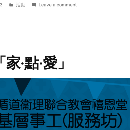
Posted
on
3
活動
Leave a comment
in
2014
年
探
訪
活
動
「家‧點‧愛」
預
告