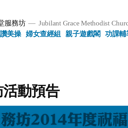
堂服務坊
Jubilant Grace Methodist Churc
讚美操
婦女查經組
親子遊戲閣
功課輔
訪活動預告