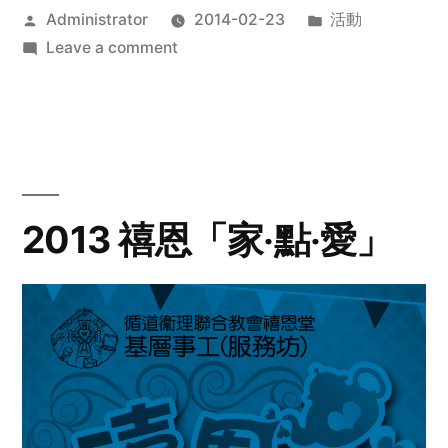
Posted
Posted
Administrator
2014-02-23
活動
by
on
in
Leave a comment
2014
年
探
訪
活
動
2013 禧恩「家‧點‧愛」
預
告