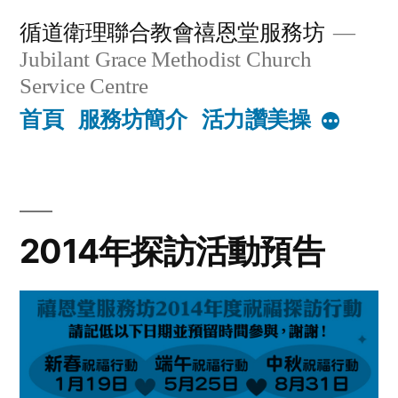
Skip
循道衛理聯合教會禧恩堂服務坊
to
Jubilant Grace Methodist Church
content
Service Centre
首頁
服務坊簡介
活力讚美操
More
2014年探訪活動預告