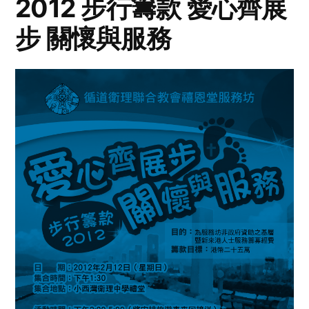
2012 步行籌款 愛心齊展
步 關懷與服務