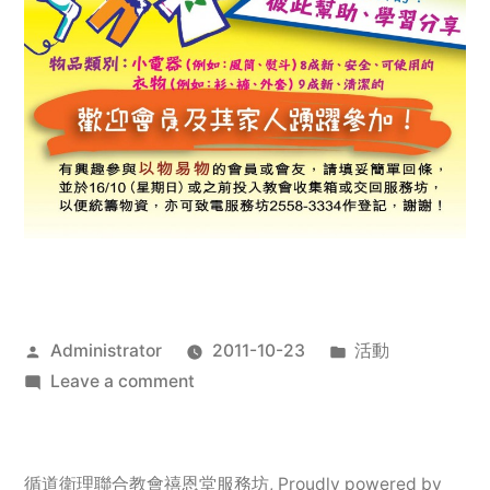
Posted
Posted
Administrator
2011-10-23
活動
by
on
in
Leave a comment
2011
年
服
循道衛理聯合教會禧恩堂服務坊
,
Proudly powered by