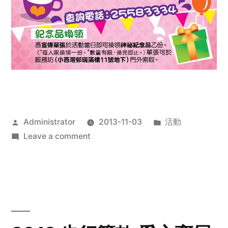
Posted
Posted
Administrator
2013-11-03
活動
by
on
in
Leave a comment
2013
禧
恩
「家‧
點‧
愛」