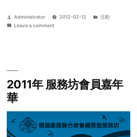
Posted
Posted
Administrator
2012-02-12
活動
by
on
in
Leave a comment
2012
步
行
籌
款
愛
2011年 服務坊會員嘉年
心
華
齊
展
步
關
懷
與