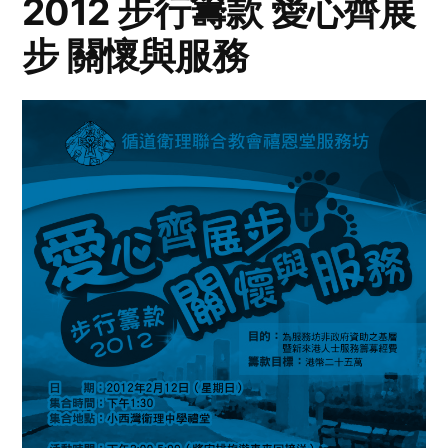
2012 步行籌款 愛心齊展
步 關懷與服務