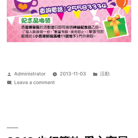
Posted
Posted
Administrator
2013-11-03
活動
by
on
in
Leave a comment
2013
禧
恩
「家‧
點‧
愛」