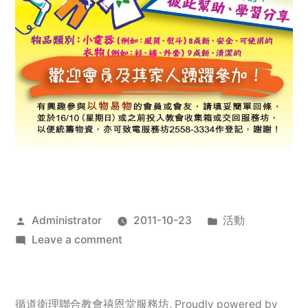
Posted
Posted
Administrator
2011-10-23
活動
by
on
in
Leave a comment
2011
年
服
循道衛理聯合教會禧恩堂服務坊
,
Proudly powered by