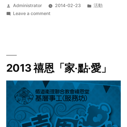
Posted
Posted
Administrator
2014-02-23
活動
by
on
in
Leave a comment
2014
年
探
訪
活
動
2013 禧恩「家‧點‧愛」
預
告