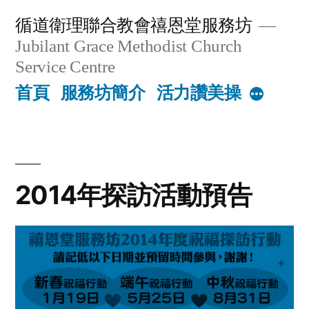
Skip
循道衛理聯合教會禧恩堂服務坊
to
Jubilant Grace Methodist Church
content
Service Centre
首頁
服務坊簡介
活力讚美操
More
2014年探訪活動預告