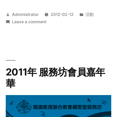
Posted
Posted
Administrator
2012-02-12
活動
by
on
in
Leave a comment
2012
步
行
籌
款
愛
2011年 服務坊會員嘉年
心
華
齊
展
步
關
懷
與