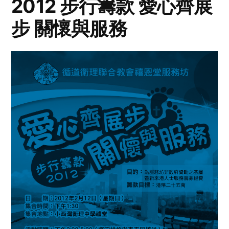
2012 步行籌款 愛心齊展
步 關懷與服務