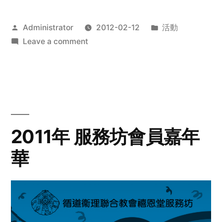
Posted
Posted
Administrator
2012-02-12
活動
by
on
in
Leave a comment
2012
步
行
籌
款
愛
2011年 服務坊會員嘉年
心
華
齊
展
步
關
懷
與