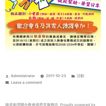
Posted
Posted
Administrator
2011-10-23
活動
by
on
in
Leave a comment
2011
年
服
循道衛理聯合教會禧恩堂服務坊
,
Proudly powered by