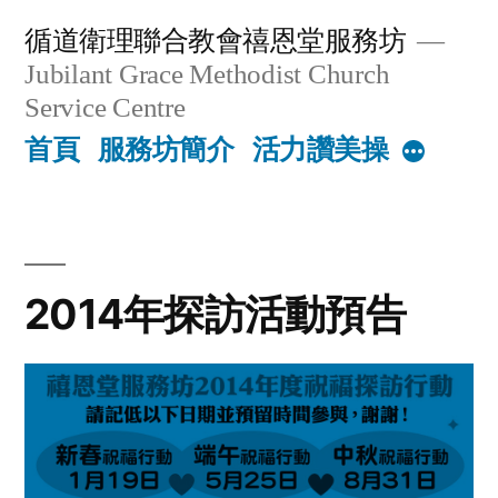
Skip
循道衛理聯合教會禧恩堂服務坊
to
Jubilant Grace Methodist Church
content
Service Centre
首頁
服務坊簡介
活力讚美操
More
2014年探訪活動預告