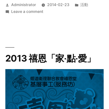
Posted
Posted
Administrator
2014-02-23
活動
by
on
in
Leave a comment
2014
年
探
訪
活
動
2013 禧恩「家‧點‧愛」
預
告