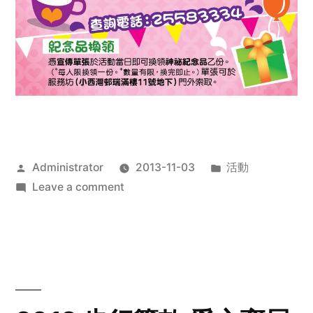
Posted
Posted
Administrator
2013-11-03
活動
by
on
in
Leave a comment
2013
禧
恩
「家‧
點‧
愛」