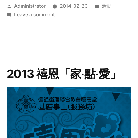
Posted
Posted
Administrator
2014-02-23
活動
by
on
in
Leave a comment
2014
年
探
訪
活
動
2013 禧恩「家‧點‧愛」
預
告