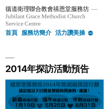
Skip
循道衛理聯合教會禧恩堂服務坊
to
Jubilant Grace Methodist Church
content
Service Centre
首頁
服務坊簡介
活力讚美操
More
2014年探訪活動預告