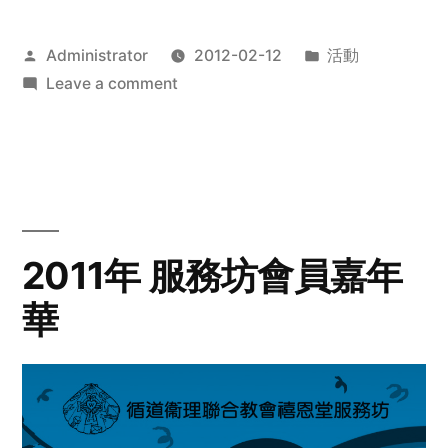
Posted
Posted
Administrator
2012-02-12
活動
by
on
in
Leave a comment
2012
步
行
籌
款
愛
2011年 服務坊會員嘉年
心
華
齊
展
步
關
懷
與