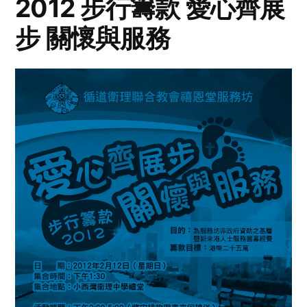
2012 步行籌款 愛心齊展
步 關懷與服務