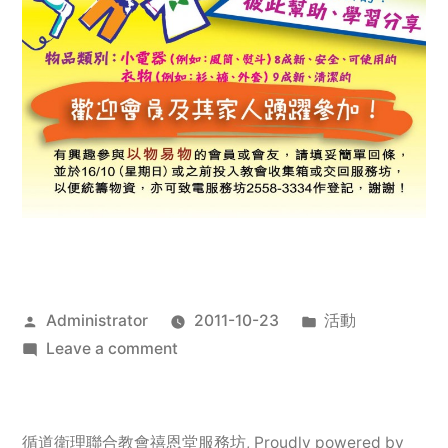
Posted
Posted
Administrator
2011-10-23
活動
by
on
in
Leave a comment
2011
年
服
循道衛理聯合教會禧恩堂服務坊
,
Proudly powered by