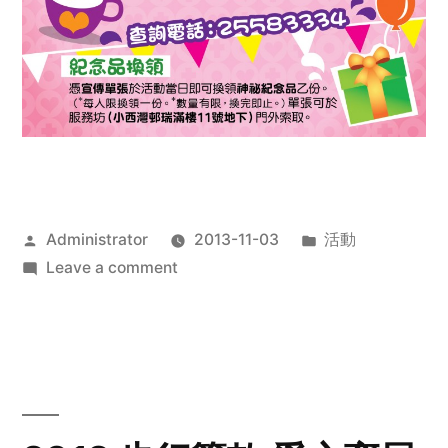
Posted
Posted
Administrator
2013-11-03
活動
by
on
in
Leave a comment
2013
禧
恩
「家‧
點‧
愛」