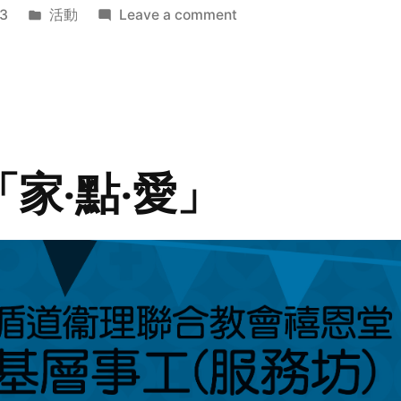
Posted
on
3
活動
Leave a comment
in
2014
年
探
訪
活
動
「家‧點‧愛」
預
告