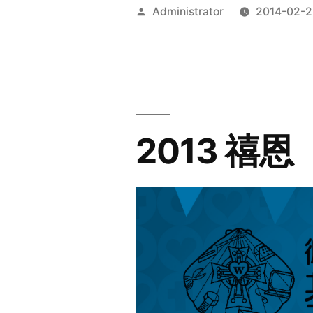
Posted
Administrator
2014-02-2
by
2013 禧恩