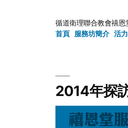
Skip
to
循道衛理聯合教會禧恩
content
首頁
服務坊簡介
活力
2014年探