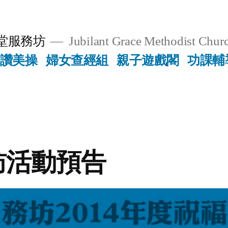
堂服務坊
Jubilant Grace Methodist Churc
讚美操
婦女查經組
親子遊戲閣
功課輔
訪活動預告