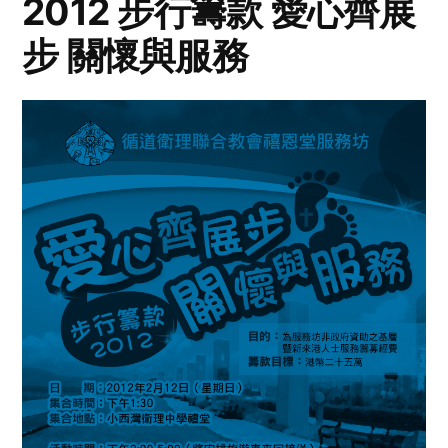
2012 步行籌款 愛心齊展
步 關懷與服務