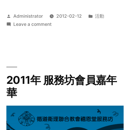
Posted
Posted
Administrator
2012-02-12
活動
by
on
in
Leave a comment
2012
步
行
籌
款
愛
2011年 服務坊會員嘉年
心
華
齊
展
步
關
懷
與