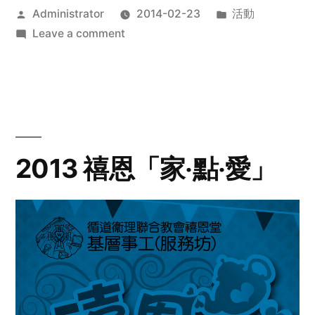
Posted
Posted
Administrator
2014-02-23
活動
by
on
in
Leave a comment
2014
年
探
訪
活
動
2013 禧恩「家‧點‧愛」
預
告