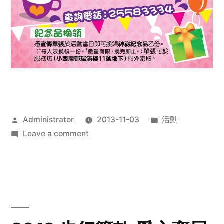
Posted
Posted
Administrator
2013-11-03
活動
by
on
in
Leave a comment
2013
禧
恩
「家‧
點‧
愛」