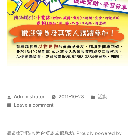
Posted
Posted
Administrator
2011-10-23
活動
by
on
in
Leave a comment
2011
年
服
循道衛理聯合教會禧恩堂服務坊
,
Proudly powered by