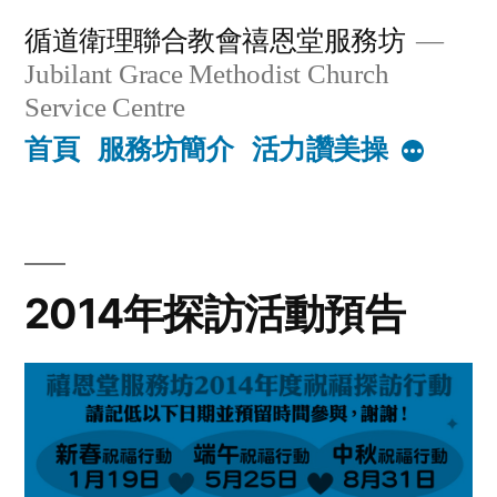
Skip
循道衛理聯合教會禧恩堂服務坊
to
Jubilant Grace Methodist Church
content
Service Centre
首頁
服務坊簡介
活力讚美操
More
2014年探訪活動預告