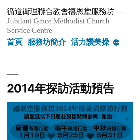
Skip
循道衛理聯合教會禧恩堂服務坊
to
Jubilant Grace Methodist Church
content
Service Centre
首頁
服務坊簡介
活力讚美操
More
2014年探訪活動預告