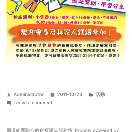
Posted
Posted
Administrator
2011-10-23
活動
by
on
in
Leave a comment
2011
年
服
循道衛理聯合教會禧恩堂服務坊
,
Proudly powered by