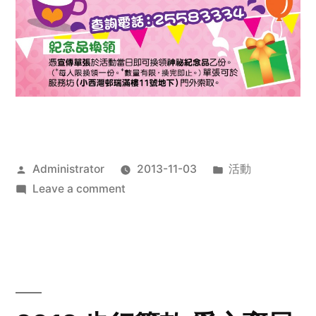
Posted
Posted
Administrator
2013-11-03
活動
by
on
in
Leave a comment
2013
禧
恩
「家‧
點‧
愛」