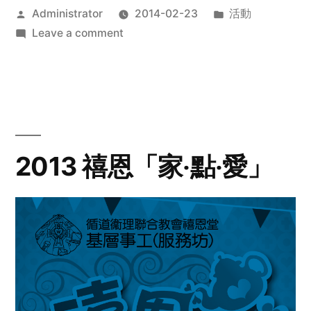
Posted
Posted
Administrator
2014-02-23
活動
by
on
in
Leave a comment
2014
年
探
訪
活
動
2013 禧恩「家‧點‧愛」
預
告