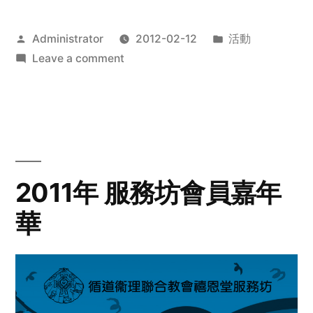
Posted
Posted
Administrator
2012-02-12
活動
by
on
in
Leave a comment
2012
步
行
籌
款
愛
2011年 服務坊會員嘉年
心
華
齊
展
步
關
懷
與