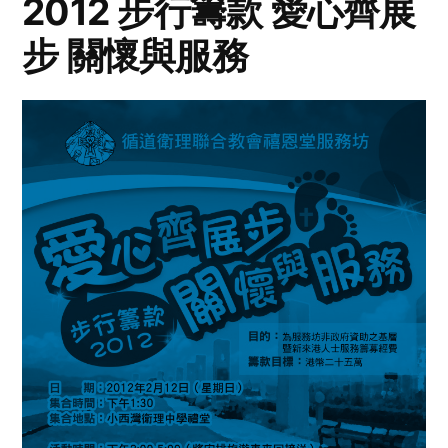
2012 步行籌款 愛心齊展
步 關懷與服務