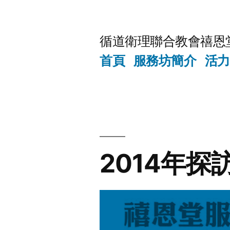
Skip
to
循道衛理聯合教會禧恩
content
首頁
服務坊簡介
活力
2014年探