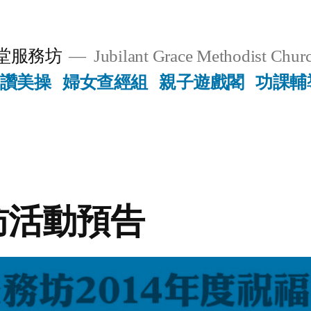
堂服務坊
Jubilant Grace Methodist Churc
讚美操
婦女查經組
親子遊戲閣
功課輔
訪活動預告