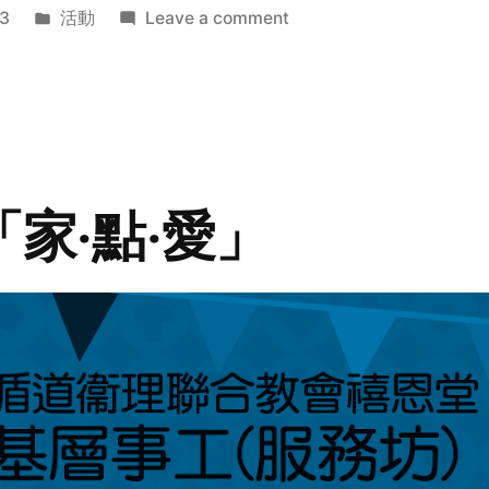
Posted
on
3
活動
Leave a comment
in
2014
年
探
訪
活
動
「家‧點‧愛」
預
告