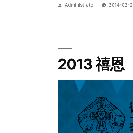
Posted
Administrator
2014-02-2
by
2013 禧恩