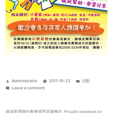
Posted
Posted
Administrator
2011-10-23
活動
by
on
in
Leave a comment
2011
年
服
循道衛理聯合教會禧恩堂服務坊
,
Proudly powered by