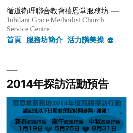
Skip
循道衛理聯合教會禧恩堂服務坊
to
Jubilant Grace Methodist Church
content
Service Centre
首頁
服務坊簡介
活力讚美操
More
2014年探訪活動預告