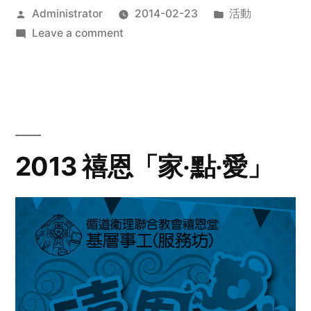
Posted
Posted
Administrator
2014-02-23
活動
by
on
in
Leave a comment
2014
年
探
訪
活
動
2013 禧恩「家‧點‧愛」
預
告