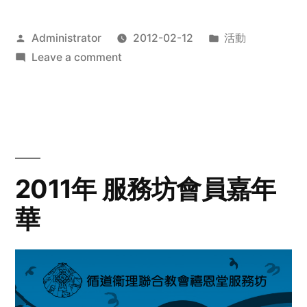
Posted
Posted
Administrator
2012-02-12
活動
by
on
in
Leave a comment
2012
步
行
籌
款
愛
2011年 服務坊會員嘉年
心
華
齊
展
步
關
懷
與