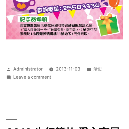
Posted
Posted
Administrator
2013-11-03
活動
by
on
in
Leave a comment
2013
禧
恩
「家‧
點‧
愛」