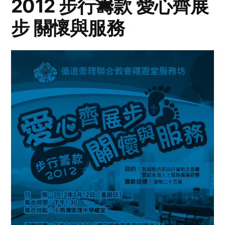
2012 步行籌款 愛心齊展
步 關懷與服務