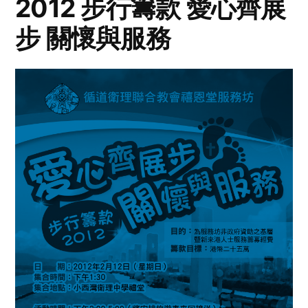
2012 步行籌款 愛心齊展
步 關懷與服務