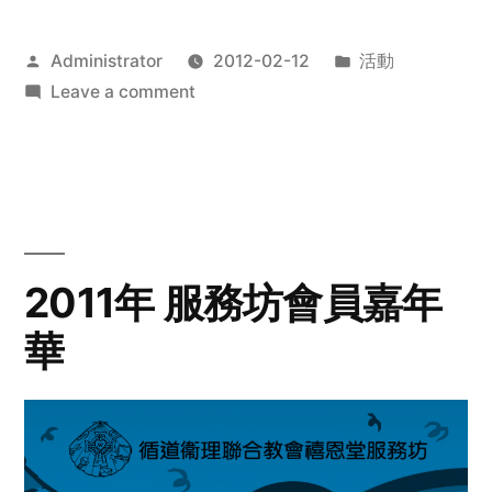
Posted
Posted
Administrator
2012-02-12
活動
by
on
in
Leave a comment
2012
步
行
籌
款
愛
2011年 服務坊會員嘉年
心
華
齊
展
步
關
懷
與