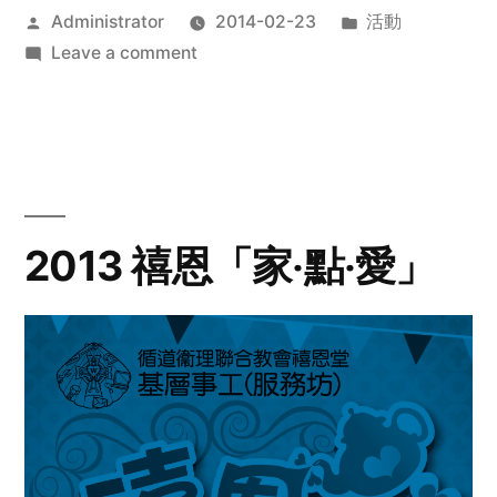
Posted
Posted
Administrator
2014-02-23
活動
by
on
in
Leave a comment
2014
年
探
訪
活
動
2013 禧恩「家‧點‧愛」
預
告