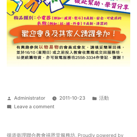
Posted
Posted
Administrator
2011-10-23
活動
by
on
in
Leave a comment
2011
年
服
循道衛理聯合教會禧恩堂服務坊
,
Proudly powered by