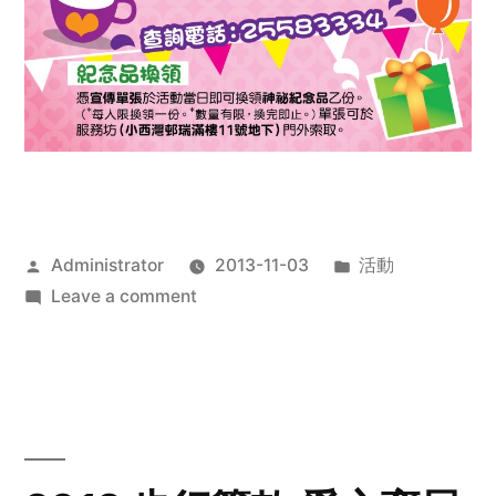
Posted
Posted
Administrator
2013-11-03
活動
by
on
in
Leave a comment
2013
禧
恩
「家‧
點‧
愛」