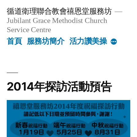
Skip
循道衛理聯合教會禧恩堂服務坊
to
Jubilant Grace Methodist Church
content
Service Centre
首頁
服務坊簡介
活力讚美操
More
2014年探訪活動預告