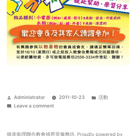
Posted
Posted
Administrator
2011-10-23
活動
by
on
in
Leave a comment
2011
年
服
循道衛理聯合教會禧恩堂服務坊
,
Proudly powered by