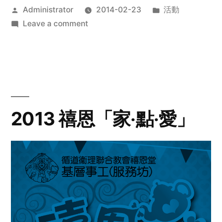
Posted
Posted
Administrator
2014-02-23
活動
by
on
in
Leave a comment
2014
年
探
訪
活
動
2013 禧恩「家‧點‧愛」
預
告