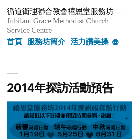
Skip
循道衛理聯合教會禧恩堂服務坊
to
Jubilant Grace Methodist Church
content
Service Centre
首頁
服務坊簡介
活力讚美操
More
2014年探訪活動預告