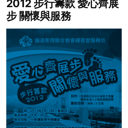
2012 步行籌款 愛心齊展
步 關懷與服務