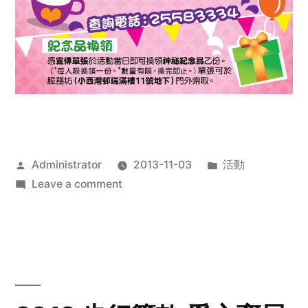
Posted
Posted
Administrator
2013-11-03
活動
by
on
in
Leave a comment
2013
禧
恩
「家‧
點‧
愛」