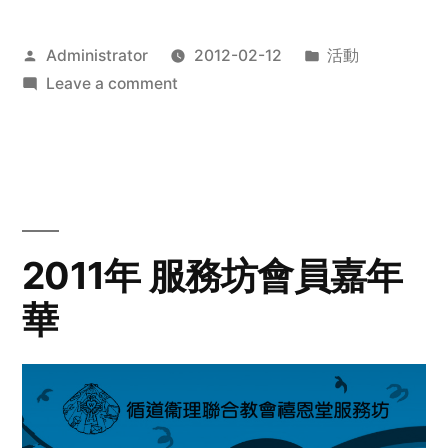
Posted
Posted
Administrator
2012-02-12
活動
by
on
in
Leave a comment
2012
步
行
籌
款
愛
2011年 服務坊會員嘉年
心
華
齊
展
步
關
懷
與