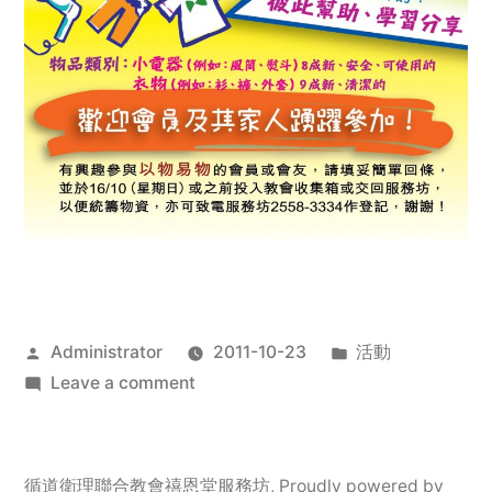
Posted
Posted
Administrator
2011-10-23
活動
by
on
in
Leave a comment
2011
年
服
循道衛理聯合教會禧恩堂服務坊
,
Proudly powered by