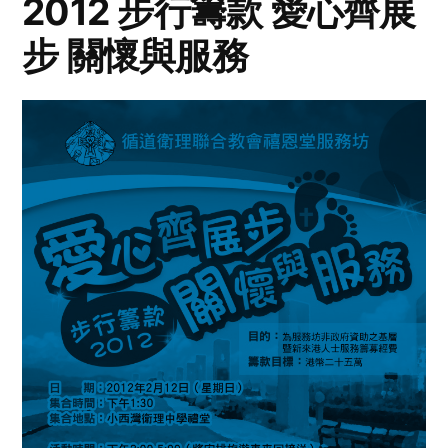
2012 步行籌款 愛心齊展
步 關懷與服務