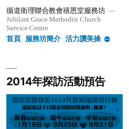
Skip
循道衛理聯合教會禧恩堂服務坊
to
Jubilant Grace Methodist Church
content
Service Centre
首頁
服務坊簡介
活力讚美操
More
2014年探訪活動預告