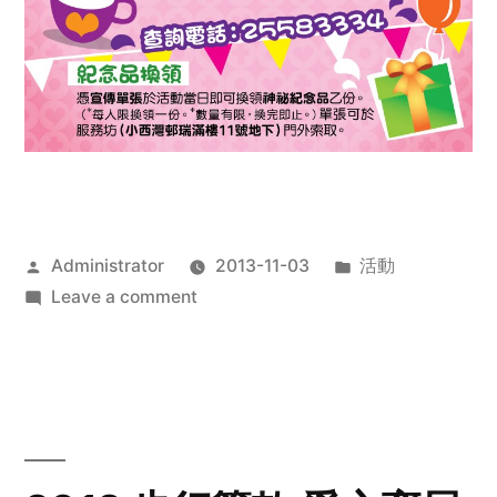
Posted
Posted
Administrator
2013-11-03
活動
by
on
in
Leave a comment
2013
禧
恩
「家‧
點‧
愛」