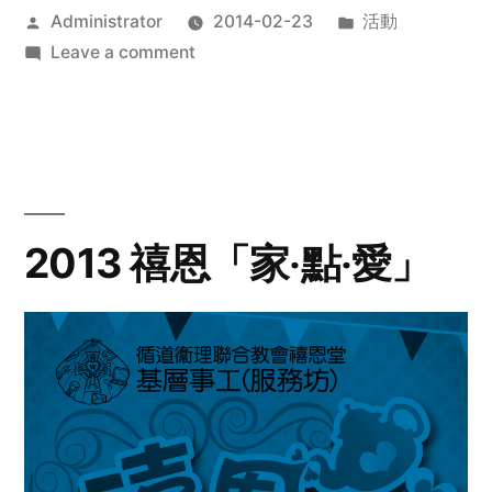
Posted
Posted
Administrator
2014-02-23
活動
by
on
in
Leave a comment
2014
年
探
訪
活
動
2013 禧恩「家‧點‧愛」
預
告