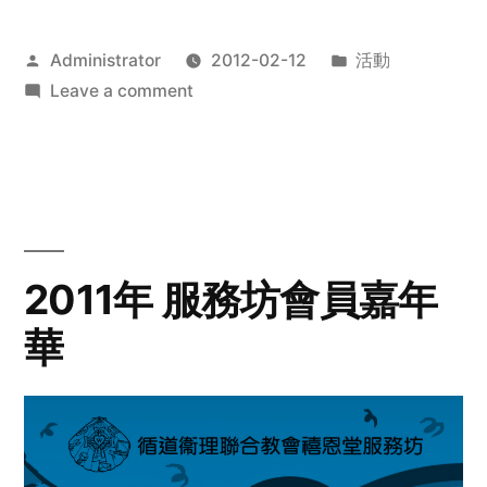
Posted
Posted
Administrator
2012-02-12
活動
by
on
in
Leave a comment
2012
步
行
籌
款
愛
2011年 服務坊會員嘉年
心
華
齊
展
步
關
懷
與