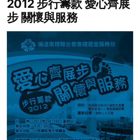
2012 步行籌款 愛心齊展
步 關懷與服務