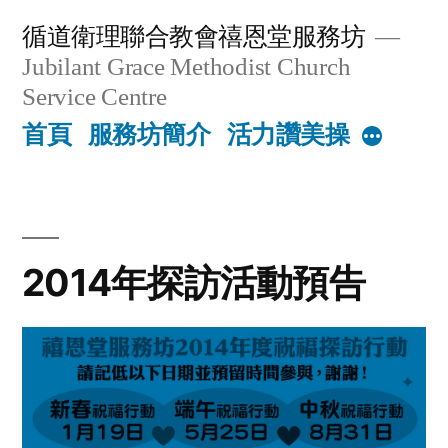
Skip
循道衛理聯合教會禧恩堂服務坊
to
Jubilant Grace Methodist Church
content
Service Centre
首頁
服務坊簡介
活力讚美操
More
2014年探訪活動預告