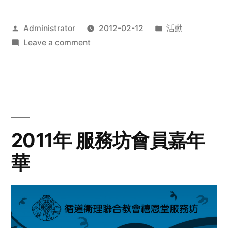
Posted
Posted
Administrator
2012-02-12
活動
by
on
in
Leave a comment
2012
步
行
籌
款
愛
2011年 服務坊會員嘉年
心
華
齊
展
步
關
懷
與