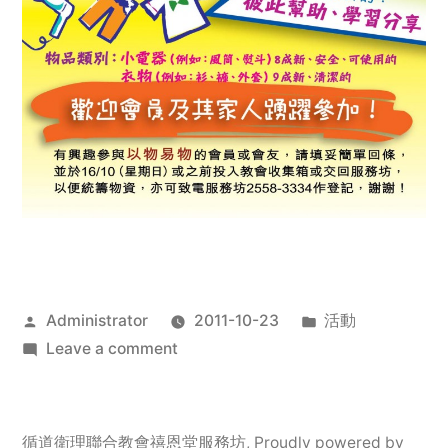
Posted
Posted
Administrator
2011-10-23
活動
by
on
in
Leave a comment
2011
年
服
循道衛理聯合教會禧恩堂服務坊
,
Proudly powered by