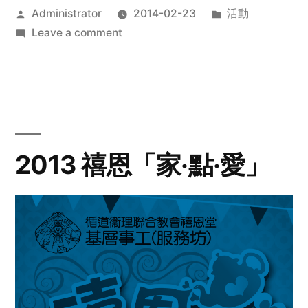
Posted
Posted
Administrator
2014-02-23
活動
by
on
in
Leave a comment
2014
年
探
訪
活
動
2013 禧恩「家‧點‧愛」
預
告