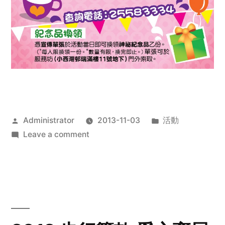
Posted
Posted
Administrator
2013-11-03
活動
by
on
in
Leave a comment
2013
禧
恩
「家‧
點‧
愛」