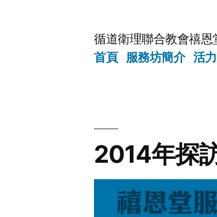
Skip
to
循道衛理聯合教會禧恩
content
首頁
服務坊簡介
活力
2014年探