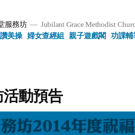
堂服務坊
Jubilant Grace Methodist Churc
讚美操
婦女查經組
親子遊戲閣
功課輔
訪活動預告