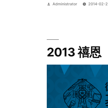
Posted
Administrator
2014-02-2
by
2013 禧恩