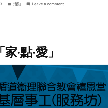
Posted
on
3
活動
Leave a comment
in
2014
年
探
訪
活
動
「家‧點‧愛」
預
告