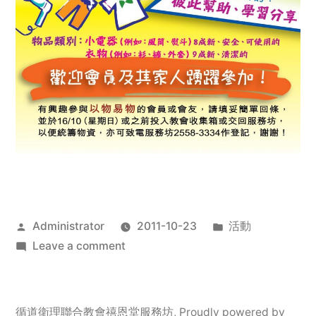
Posted
Posted
Administrator
2011-10-23
活動
by
on
in
Leave a comment
2011
年
服
循道衛理聯合教會禧恩堂服務坊
,
Proudly powered by