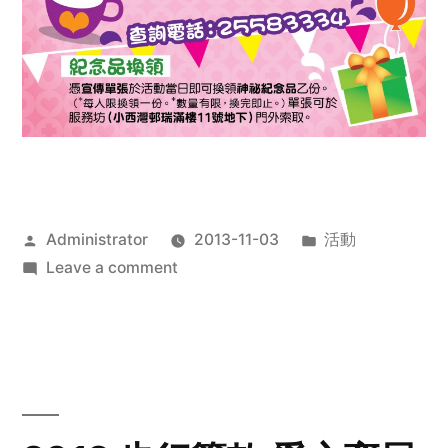
Posted
Posted
Administrator
2013-11-03
活動
by
on
in
Leave a comment
2013
禧
恩
「家‧
點‧
愛」