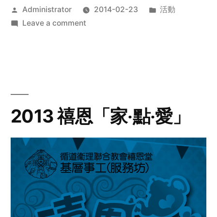
Posted
Posted
Administrator
2014-02-23
活動
by
on
in
Leave a comment
2014
年
探
訪
活
動
2013 禧恩「家‧點‧愛」
預
告