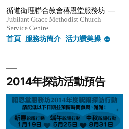
Skip
循道衛理聯合教會禧恩堂服務坊
to
Jubilant Grace Methodist Church
content
Service Centre
首頁
服務坊簡介
活力讚美操
More
2014年探訪活動預告