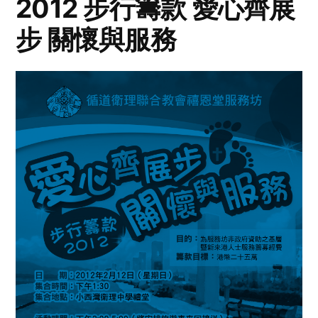
2012 步行籌款 愛心齊展
步 關懷與服務