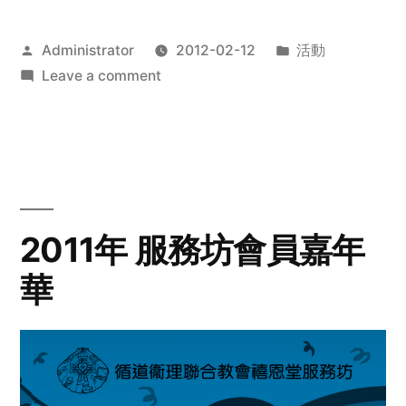
Posted
Posted
Administrator
2012-02-12
活動
by
on
in
Leave a comment
2012
步
行
籌
款
愛
2011年 服務坊會員嘉年
心
華
齊
展
步
關
懷
與