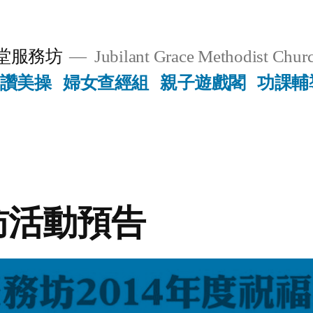
堂服務坊
Jubilant Grace Methodist Churc
讚美操
婦女查經組
親子遊戲閣
功課輔
訪活動預告