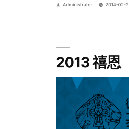
Posted
Administrator
2014-02-2
by
2013 禧恩