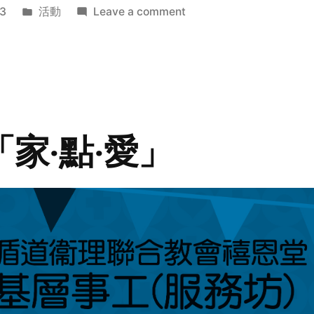
Posted
on
3
活動
Leave a comment
in
2014
年
探
訪
活
動
「家‧點‧愛」
預
告