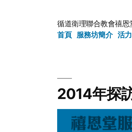
Skip
to
循道衛理聯合教會禧恩
content
首頁
服務坊簡介
活力
2014年探