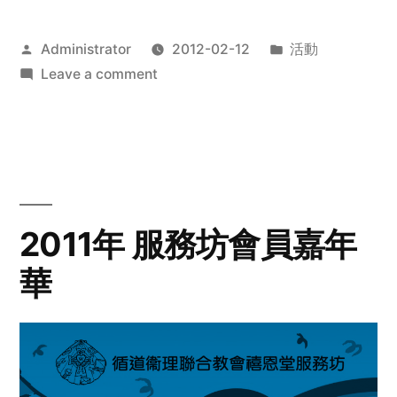
Posted
Posted
Administrator
2012-02-12
活動
by
on
in
Leave a comment
2012
步
行
籌
款
愛
2011年 服務坊會員嘉年
心
華
齊
展
步
關
懷
與