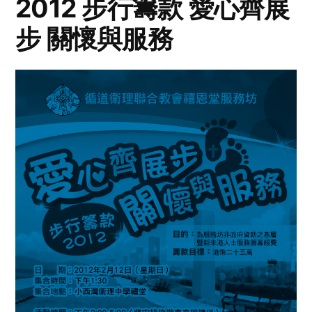
2012 步行籌款 愛心齊展
步 關懷與服務