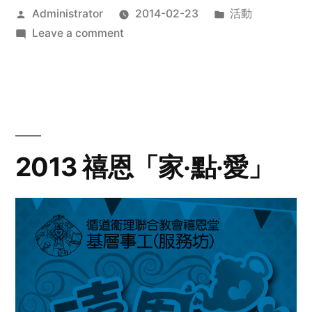
Posted
Posted
Administrator
2014-02-23
活動
by
on
in
Leave a comment
2014
年
探
訪
活
動
2013 禧恩「家‧點‧愛」
預
告