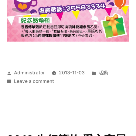
Posted
Posted
Administrator
2013-11-03
活動
by
on
in
Leave a comment
2013
禧
恩
「家‧
點‧
愛」