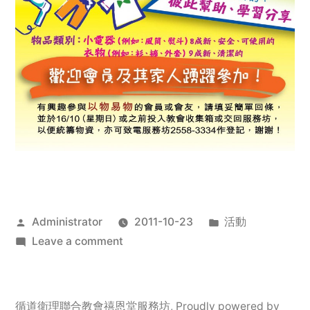
Posted
Posted
Administrator
2011-10-23
活動
by
on
in
Leave a comment
2011
年
服
循道衛理聯合教會禧恩堂服務坊
,
Proudly powered by