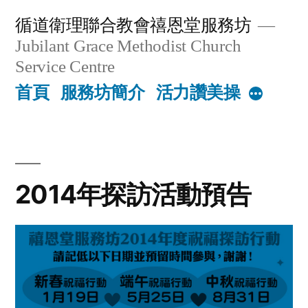
Skip
循道衛理聯合教會禧恩堂服務坊
to
Jubilant Grace Methodist Church
content
Service Centre
首頁
服務坊簡介
活力讚美操
More
2014年探訪活動預告