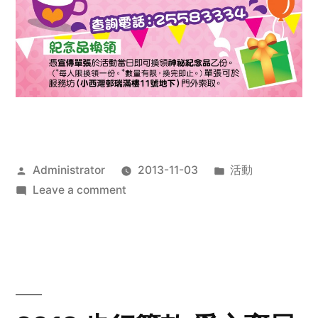
Posted
Posted
Administrator
2013-11-03
活動
by
on
in
Leave a comment
2013
禧
恩
「家‧
點‧
愛」