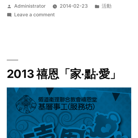
Posted
Posted
Administrator
2014-02-23
活動
by
on
in
Leave a comment
2014
年
探
訪
活
動
2013 禧恩「家‧點‧愛」
預
告