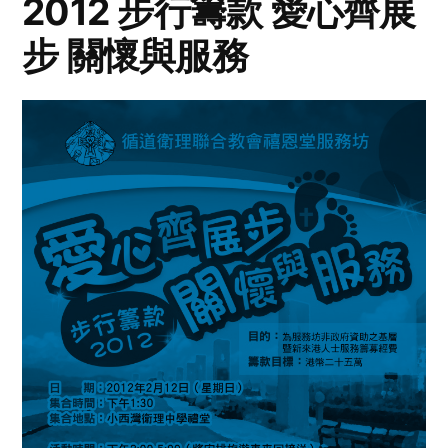
2012 步行籌款 愛心齊展
步 關懷與服務