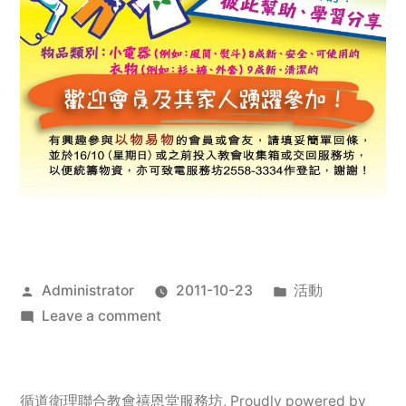
Posted
Posted
Administrator
2011-10-23
活動
by
on
in
Leave a comment
2011
年
服
循道衛理聯合教會禧恩堂服務坊
,
Proudly powered by