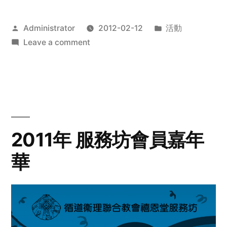
Posted
Posted
Administrator
2012-02-12
活動
by
on
in
Leave a comment
2012
步
行
籌
款
愛
2011年 服務坊會員嘉年
心
華
齊
展
步
關
懷
與