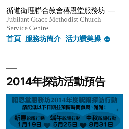
Skip
循道衛理聯合教會禧恩堂服務坊
to
Jubilant Grace Methodist Church
content
Service Centre
首頁
服務坊簡介
活力讚美操
More
2014年探訪活動預告